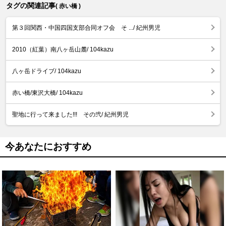
タグの関連記事
( 赤い橋 )
第３回関西・中国四国支部合同オフ会 そ .../ 紀州男児
2010（紅葉）南八ヶ岳山麓/ 104kazu
八ヶ岳ドライブ/ 104kazu
赤い橋/東沢大橋/ 104kazu
聖地に行って来ました!!! その弐/ 紀州男児
今あなたにおすすめ