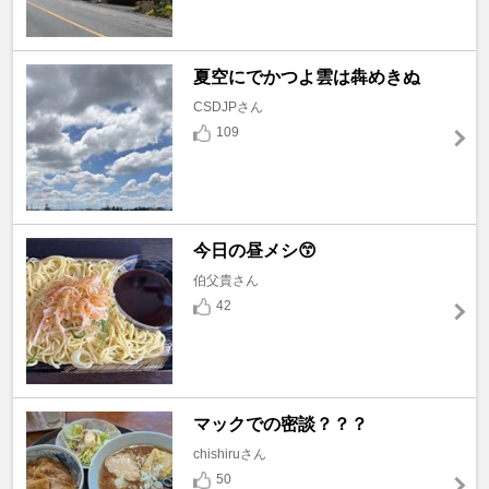
夏空にでかつよ雲は犇めきぬ
CSDJPさん
109
今日の昼メシ😙
伯父貴さん
42
マックでの密談？？？
chishiruさん
50