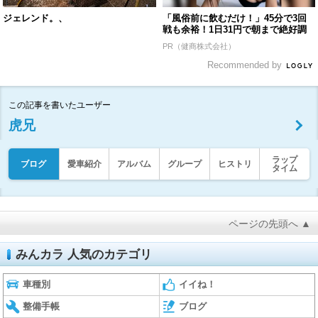
ジェレンド。、
「風俗前に飲むだけ！」45分で3回
戦も余裕！1日31円で朝まで絶好調
PR（健商株式会社）
Recommended by
この記事を書いたユーザー
虎兄
ラップ
ブログ
愛車紹介
アルバム
グループ
ヒストリ
タイム
ページの先頭へ ▲
みんカラ 人気のカテゴリ
車種別
イイね！
整備手帳
ブログ