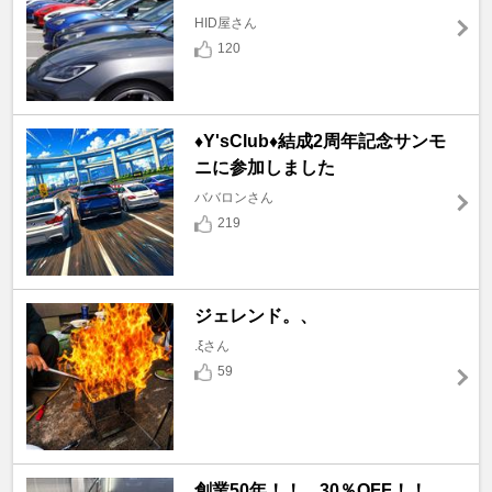
HID屋さん
120
♦️Y'sClub♦️結成2周年記念サンモ
ニに参加しました
ババロンさん
219
ジェレンド。、
.ξさん
59
創業50年！！ 30％OFF！！