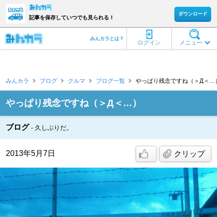
ダウンロード
記事を保存していつでも見られる！
みんカラとは？
ログイン
メニュー
みんカラ
ブログ
クルマ
ブログ一覧
やっぱり残念ですね（＞Д＜…） 
やっぱり残念ですね（＞Д＜…）
ブログ
久しぶりだ。
2013年5月7日
クリップ