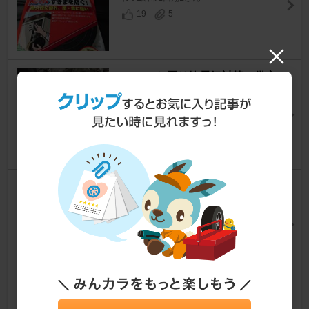
19
5
フロント周り静電気対策 備忘
録+追加施工
ヴォクシー
[70系]
hide2780さん
12
0
未塗装樹脂を黒く復活コーティ
ング
ヴォクシー
[70系]
あんちゃん393さん
13
1
バッテリーボディーアース端子