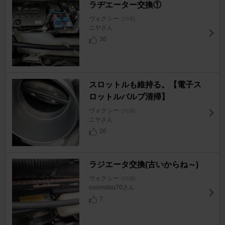
ラヂエーター交換①
ヴォクシー
[70系]
ニヤさん
36
スロットルも維持る。【電子ス
ロットルバルブ清掃】
ヴォクシー
[70系]
ニヤさん
26
ラジエータ交換(古いからね～)
ヴォクシー
[70系]
osomatsu70さん
7