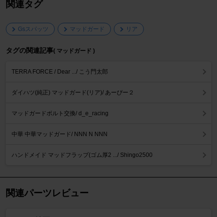
関連タグ
Gsスパッツ
マッドガード
リア
タグの関連記事
( マッドガード )
TERRA FORCE / Dear .../ こう門太郎
ダイハツ(純正) マッドガード(リア)/ あーぴー２
マッドガードボルト交換/ d_e_racing
中華 中華マッドガード/ NNN N NNN
ハンドメイド マッドフラップ(ゴム厚2 .../ Shingo2500
関連パーツレビュー