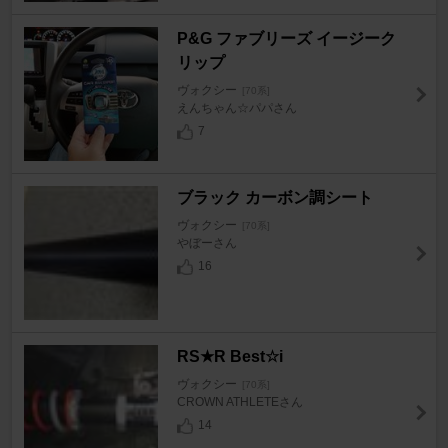
P&G ファブリーズ イージーク
リップ
ヴォクシー
[70系]
えんちゃん☆パパさん
7
ブラック カーボン調シート
ヴォクシー
[70系]
やぼーさん
16
RS★R Best☆i
ヴォクシー
[70系]
CROWN ATHLETEさん
14