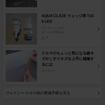
AQUA CLAZE ウェッジ球 T10
5 LED
ヴォクシー
[70系]
みーくん5963さん
3
クルマのちょっと気になる線キ
ズやこすりキズを上手に補修す
るには
カーライフ
ヴォクシー のその他の整備手帳を見る