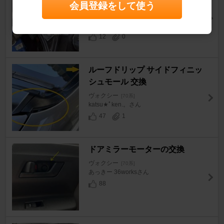
磨き
会員登録をして使う
ヴォクシー
[70系]
hide2780さん
12
0
ルーフドリップ サイドフィニッ
シュモール 交換
ヴォクシー
[70系]
katsu★ﾟken.。さん
47
1
ドアミラーモーターの交換
ヴォクシー
[70系]
あっきー 36worksさん
88