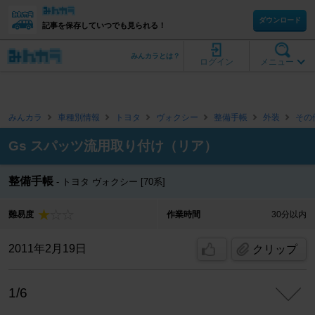
ダウンロード
記事を保存していつでも見られる！
みんカラとは？
ログイン
メニュー
みんカラ
車種別情報
トヨタ
ヴォクシー
整備手帳
外装
その
Gs スパッツ流用取り付け（リア）
整備手帳
トヨタ ヴォクシー [70系]
難易度
作業時間
30分以内
2011年2月19日
クリップ
1/6