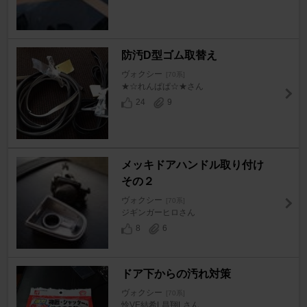
防汚D型ゴム取替え
ヴォクシー
[70系]
★☆れんぱぱ☆★さん
24
9
メッキドアハンドル取り付け
その２
ヴォクシー
[70系]
ジギンガーヒロさん
8
6
ドア下からの汚れ対策
ヴォクシー
[70系]
怜VE結希L昌翔Lさん