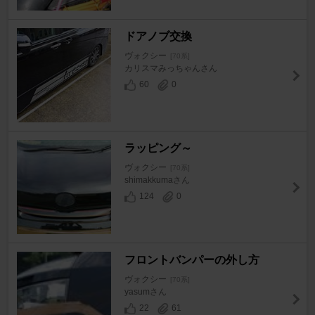
ドアノブ交換
ヴォクシー
[70系]
カリスマみっちゃんさん
60
0
ラッピング～
ヴォクシー
[70系]
shimakkumaさん
124
0
フロントバンパーの外し方
ヴォクシー
[70系]
yasumさん
22
61