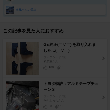
虎兄さんの愛車
この記事を見た人におすすめ
G’s純正(￣▽￣) を取り入れま
した…(￣▽￣)
ヴォクシー
[70系]
初新車さん
100
0
トヨタ特許：アルミテープチュ
ーン３
ヴォクシー
[70系]
たかおっちさん
58
13