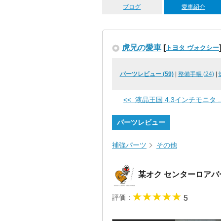
ブログ
愛車紹介
虎兄の愛車
[
トヨタ ヴォクシー
パーツレビュー (59)
|
整備手帳 (24)
|
<< 液晶王国 4.3インチモニタ ..
パーツレビュー
補強パーツ
その他
某オク センターロア
評価：
5