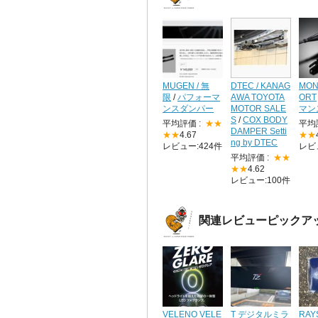
MUGEN / 無
DTEC / KANAG
MON
限
/
パフォーマ
AWA TOYOTA
ORT
ンスダンパー
MOTOR SALE
マン
S
/
COX BODY
平均評価 :
★★
平均
DAMPER Setti
★★
4.67
★★
ng by DTEC
レビュー:424件
レビ
平均評価 :
★★
★★
4.62
レビュー:100件
関連レビューピックア
VELENO VELE
T デジタルミラ
RA