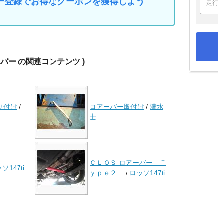
マイカー登録でお得なクーポンを獲得しよう
ーバー の関連コンテンツ )
り付け
/
ロアーバー取付け
/
潜水
士
ＣＬＯＳ ロアーバー Ｔ
ソ147ti
ｙｐｅ２
/
ロッソ147ti