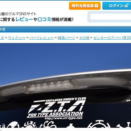
ヨタ
>
ヴォクシー
>
パーツレビュー
>
補強パーツ
>
その他
>
センターロアバー [虎兄]