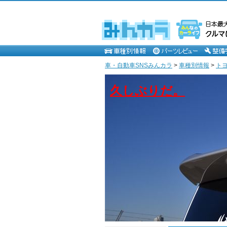
車・自動車SNSみんカラ
>
車種別情報
>
ト
久しぶりだ。