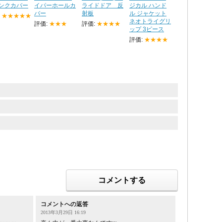
ンクカバー
イパーホールカ
ライドドア 反
ジカル ハンド
バー
射板
ル ジャケット
:
★★★★★
ネオトライグリ
評価:
★★★
評価:
★★★★
ップ 3ピース
評価:
★★★★
コメントする
コメントへの返答
2013年3月29日 16:19