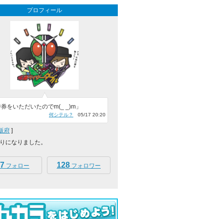
プロフィール
券をいただいたのでm(_ _)m」
何シテル？
05/17 20:20
阪府
]
りになりました。
7
128
フォロー
フォロワー