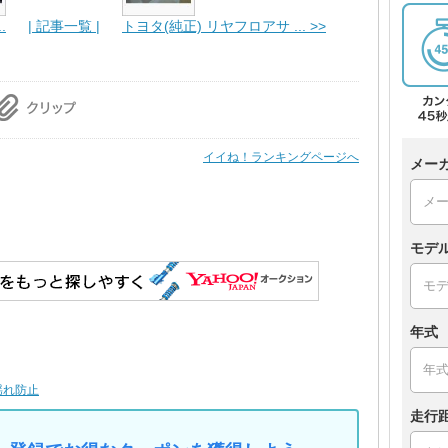
.
| 記事一覧 |
トヨタ(純正) リヤフロアサ ... >>
イイね！ランキングページへ
メー
モデ
年式
揺れ防止
走行