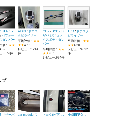
STER SP
AISIN
/
ドアス
COX
/
BODY D
TRD
/
ドアスタ
/
パフォー
タビライザー
AMPER / コッ
ビライザー
スダンパー
クスボディダン
平均評価 :
★★
平均評価 :
★★
パー
評価 :
★★
★★
4.52
★★
4.50
4.59
レビュー:1214
平均評価 :
★★
レビュー:4092
ュー:74件
件
★★
4.55
件
レビュー:924件
ップ
YS リザーバ
car module ワ
トヨタ(純正) ス
HASEPRO マ