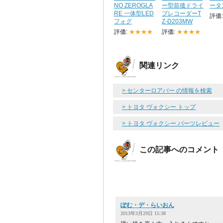
NO ZEROGLA
ー型前後ドライ
ータ
RE 一体型LED
ブレコーダーT
評価
フォグ
Z-D203MW
評価:
★★★★
評価:
★★★★
関連リンク
> センターロアバー の情報を検索
> トヨタ ヴォクシー トップ
> トヨタ ヴォクシー パーツレビュー
この記事へのコメント
ぽむ・デ・らいおん
2013年3月29日 15:38