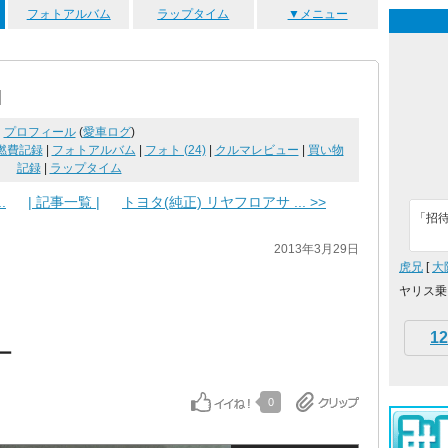
フォトアルバム
ラップタイム
▼メニュー
]
プロフィール
(
愛車ログ
)
燃費記録
|
フォトアルバム
|
フォト (24)
|
クルマレビュー
|
買い物
記録
|
ラップタイム
.
| 記事一覧 |
トヨタ(純正) リヤフロアサ ... >>
「招待
2013年3月29日
虎兄
[
大
ヤリス乗
12
バー
0