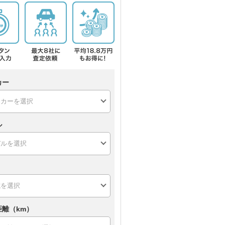
カー
ル
距離（km）