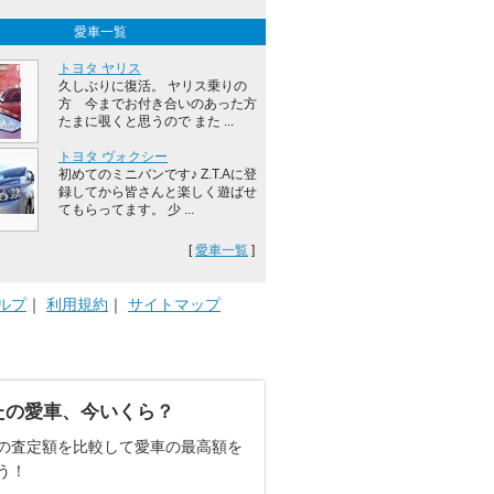
愛車一覧
トヨタ ヤリス
久しぶりに復活。 ヤリス乗りの
方 今までお付き合いのあった方
たまに覗くと思うので また ...
トヨタ ヴォクシー
初めてのミニバンです♪ Z.T.Aに登
録してから皆さんと楽しく遊ばせ
てもらってます。 少 ...
[
愛車一覧
]
ルプ
｜
利用規約
｜
サイトマップ
たの愛車、今いくら？
の査定額を比較して愛車の最高額を
う！