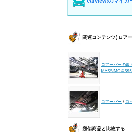
carview!の
関連コンテンツ
( ロア
ロアーバーの取
MASSIMO＠595
ロアーバー
/
ロッ
類似商品と比較する