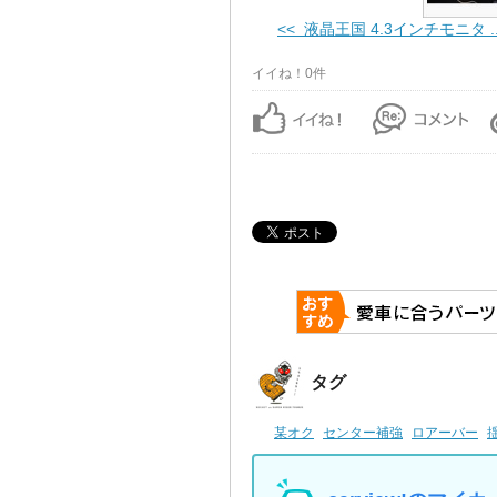
<< 液晶王国 4.3インチモニタ ..
イイね！0件
タグ
某オク
センター補強
ロアーバー