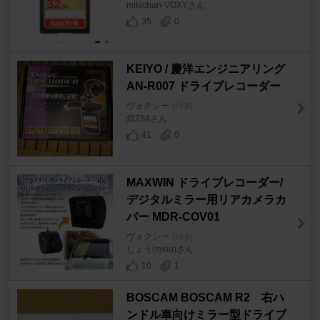
mikichan-VOXYさん
35
0
KEIYO / 慶洋エンジニアリング
AN-R007 ドライブレコーダー
ヴォクシー
[70系]
煌ZSⅡさん
41
0
MAXWIN ドライブレコーダー/
デジタルミラー用リアカメラカ
バー MDR-COV01
ヴォクシー
[70系]
しょう(syou)さん
10
1
BOSCAM BOSCAM R2 右ハ
ンドル車向けミラー型ドライブ