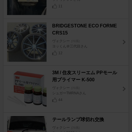
11
BRIDGESTONE ECO FORME
CRS15
ヴォクシー
[70系]
ヨッくん＠三代目さん
12
3M / 住友スリーエム PPモール
用プライマー K-500
ヴォクシー
[70系]
シュガーTMRNAさん
44
テールランプ球切れ交換
ヴォクシー
[70系]