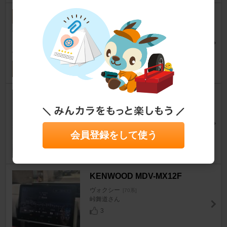
PIONEER / carrozzeria VREC-
DH300D
ヴォクシー
[70系]
みぃ～?さん
4
0
SurLuster ゼロリバイブ
ヴォクシー
[70系]
サドリクジンさん
7
会員登録をして使う
KENWOOD MDV-MX12F
ヴォクシー
[70系]
峠舞道さん
3