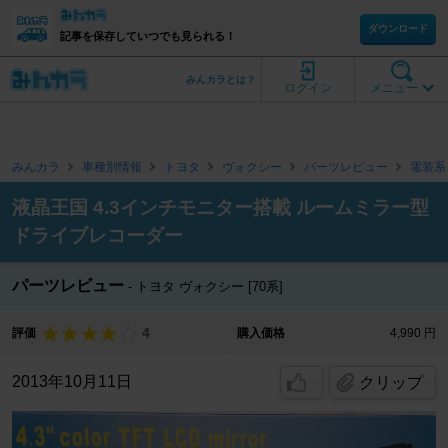
ダウンロード
記事を保存していつでも見られる！
みんカラとは？
ログイン
メニュー
みんカラ
車種別情報
トヨタ
ヴォクシー
パーツレビュー
電装系
液晶王国 4.3インチモニター搭載 ルームミラー型
ドライブレコーダー
パーツレビュー
トヨタ ヴォクシー [70系]
4
評価
購入価格
4,990 円
2013年10月11日
クリップ