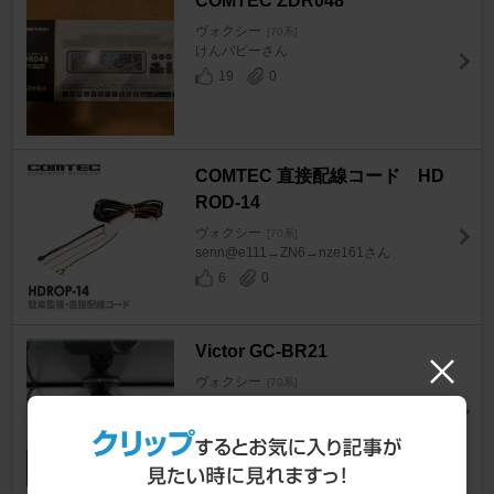
COMTEC ZDR048
ヴォクシー
[70系]
けんパピーさん
19
0
COMTEC 直接配線コード HD
ROD-14
ヴォクシー
[70系]
senn@e111→ZN6→nze161さん
6
0
Victor GC-BR21
ヴォクシー
[70系]
LOVE&BLUEさん
13
0