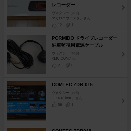
レコーダー
ヴォクシー
[70系]
マカロニウェスタンさん
12
1
PORMIDO ドライブレコーダー
駐車監視用電源ケーブル
ヴォクシー
[70系]
KMC.COMさん
21
0
COMTEC ZDR-015
ヴォクシー
[70系]
katsu★ﾟken.。さん
56
1