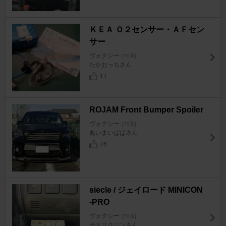
ＫＥＡ Ｏ２センサー・ＡＦセン
サー
ヴォクシー
[70系]
たかおっちさん
11
ROJAM Front Bumper Spoiler
ヴォクシー
[70系]
あいまいぱぱさん
76
siecle / ジェイロード MINICON
-PRO
ヴォクシー
[70系]
サドリクジンさん