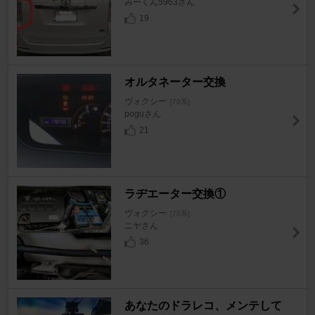
みーくん5963さん
19
オルタネーター交換
ヴォクシー
[70系]
poguさん
21
ラヂエーター交換①
ヴォクシー
[70系]
ニヤさん
36
あなたのドラレコ、メンテして