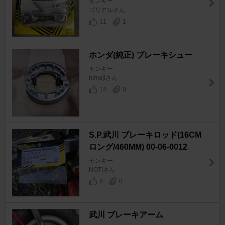
モンキー
ゴリアルさん
11
1
ホンダ(純正) ブレーキシュー
モンキー
nimojiさん
14
0
S.P.武川 ブレーキロッド(16CM
ロング/460MM) 00-06-0012
モンキー
NOT!さん
8
0
武川 ブレーキアーム