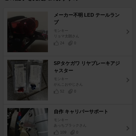
メーカー不明 LED テールラン
プ
モンキー
リョマ太朗さん
24
0
SPタケガワ リヤブレーキアジ
ャスター
モンキー
がんこおやじさん
52
0
自作 キャリパーサポート
モンキー
あっちブラックさん
109
0