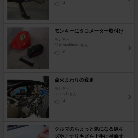
14
モンキーにタコメーター取付け
モンキー
0141sushimaruさん
18
点火まわりの変更
モンキー
satto.v11さん
14
クルマのちょっと気になる線キ
ズやこすりキズを上手に補修す