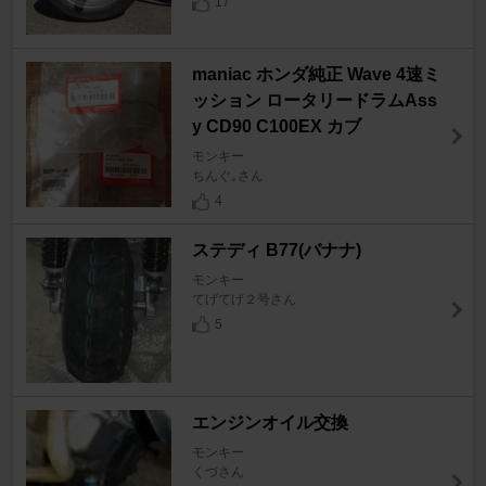
17
maniac ホンダ純正 Wave 4速ミ
ッション ロータリードラムAss
y CD90 C100EX カブ
モンキー
ちんぐ｡さん
4
ステディ B77(バナナ)
モンキー
てげてげ２号さん
5
エンジンオイル交換
モンキー
くづさん