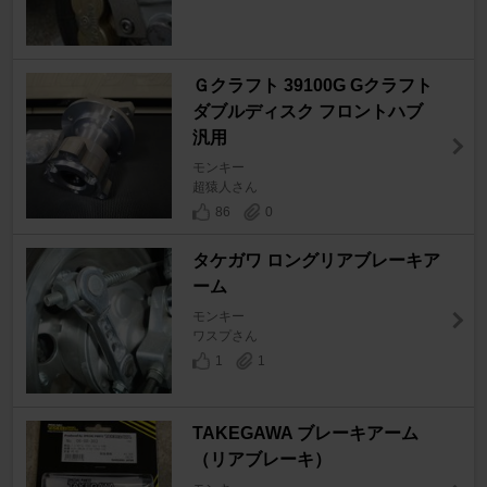
Ｇクラフト 39100G Gクラフト
ダブルディスク フロントハブ
汎用
モンキー
超猿人さん
86
0
タケガワ ロングリアブレーキア
ーム
モンキー
ワスプさん
1
1
TAKEGAWA ブレーキアーム
（リアブレーキ）