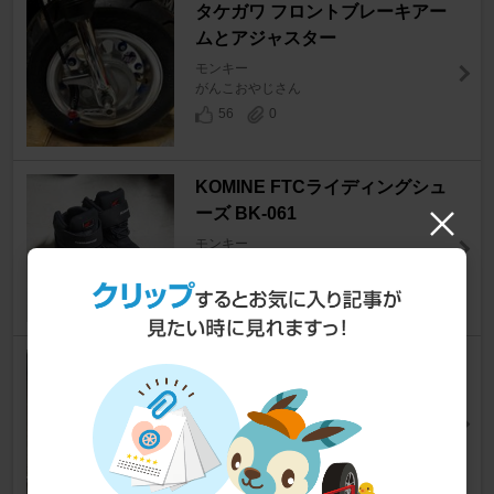
タケガワ フロントブレーキアー
ムとアジャスター
モンキー
がんこおやじさん
56
0
KOMINE FTCライディングシュ
ーズ BK-061
モンキー
ぽりんちょさん
25
SP 武川 SPタケガワ:Zスタイル
マフラー(タイプ2)
モンキー
-HIKO-さん
25