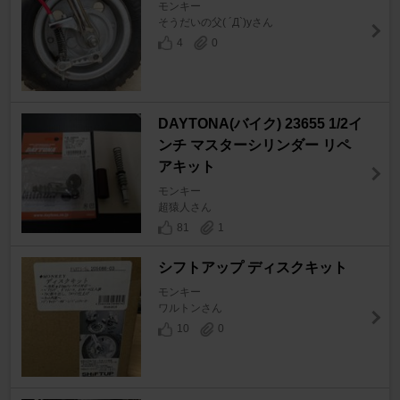
モンキー
そうだいの父( ´Д`)yさん
4
0
DAYTONA(バイク) 23655 1/2イ
ンチ マスターシリンダー リペ
アキット
モンキー
超猿人さん
81
1
シフトアップ ディスクキット
モンキー
ワルトンさん
10
0