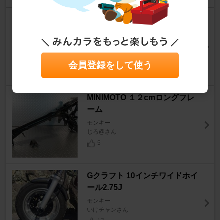
BRIDGESTONE HOOP 300-10
42J
モンキー
ab64さん
会員登録をして使う
9
MINIMOTO １２cmロングフレ
ーム
モンキー
じろ@さん
5
Gクラフト 10インチワイドホイ
ール2.75J
モンキー
いけチャンさん