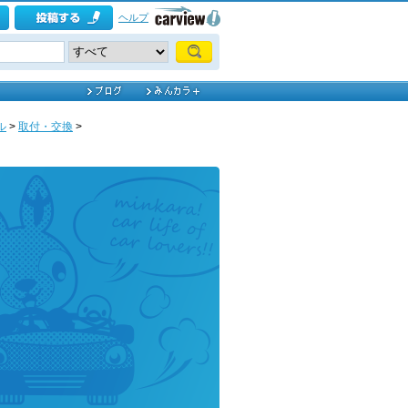
ヘルプ
ル
>
取付・交換
>