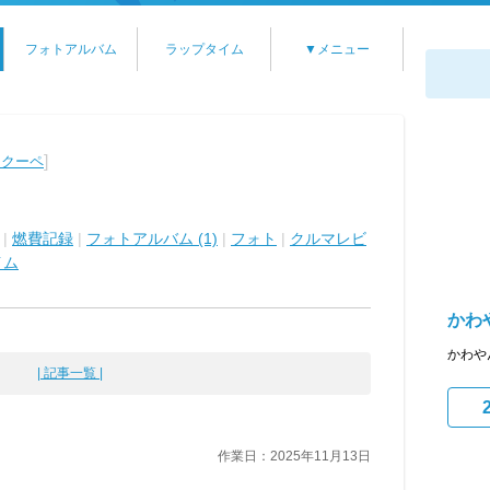
フォトアルバム
ラップタイム
▼メニュー
]
 クーペ
|
燃費記録
|
フォトアルバム (1)
|
フォト
|
クルマレビ
イム
かわ
かわや
| 記事一覧 |
作業日：2025年11月13日