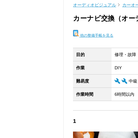
オーディオビジュアル
カーオ
カーナビ交換（オー
他の整備手帳を見る
目的
修理・故障
作業
DIY
難易度
中級
作業時間
6時間以内
1