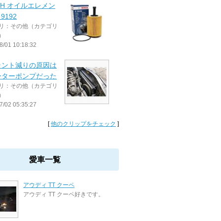
CH オイルエレメン
9192
リ：その他（カテゴリ
）
8/01 10:18:32
ラント減りの原因は
ーターポンプだった
リ：その他（カテゴリ
）
7/02 05:35:27
[
他のクリップをチェック
]
愛車一覧
アウディ TT クーペ
アウディ TT クーペ好きです。