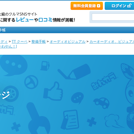
ウディ
>
TT クーペ
>
整備手帳
>
オーディオビジュアル
>
カーオーディオ、ビジュア
かわやん！]
ージ