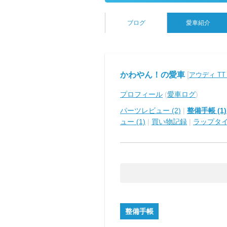
ブログ
愛車紹介
かわやん！の愛車
[
アウディ TT
プロフィール
(
愛車ログ
)
パーツレビュー (2)
|
整備手帳 (1)
ュー (1)
|
買い物記録
|
ラップタ
整備手帳