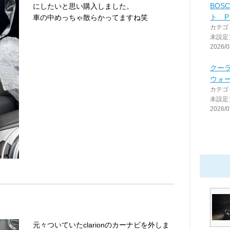
BOS
にしたいと思い購入しました。
ト P 
車の中めっちゃ散らかってますね笑
カテゴ
未設定
2026/0
クー
ウォ
カテゴ
未設定
2026/0
元々ついていたclarionのカーナビを外しま