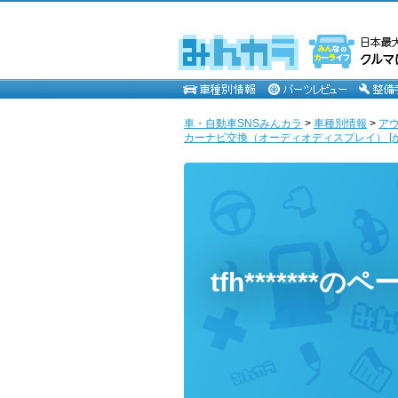
車・自動車SNSみんカラ
>
車種別情報
>
ア
カーナビ交換（オーディオディスプレイ） [
tfh*******のペ