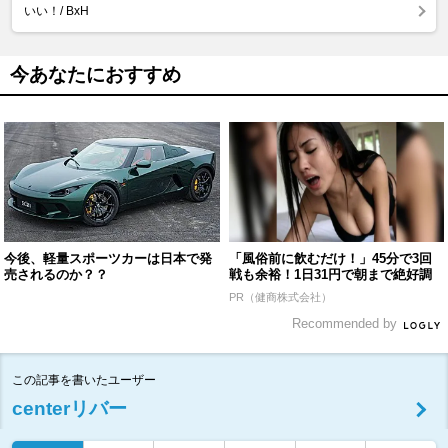
いい！/ BxH
今あなたにおすすめ
今後、軽量スポーツカーは日本で発
「風俗前に飲むだけ！」45分で3回
売されるのか？？
戦も余裕！1日31円で朝まで絶好調
PR（健商株式会社）
Recommended by
この記事を書いたユーザー
centerリバー