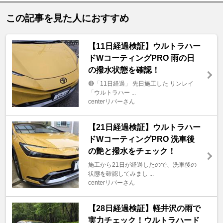
この記事を見た人におすすめ
【11日経過検証】ウルトラハー
ドWコーティングPRO 雨の日
の撥水状態を確認！
🔴「11日経過」 先日施工した リンレイ
「ウルトラハー ...
centerリバーさん
【21日経過検証】ウルトラハー
ドWコーティングPRO 洗車後
の艶と撥水をチェック！
施工から21日が経過したので、洗車後の
状態を確認してみまし ...
centerリバーさん
【28日経過検証】軽井沢の雨で
実力チェック！ウルトラハード