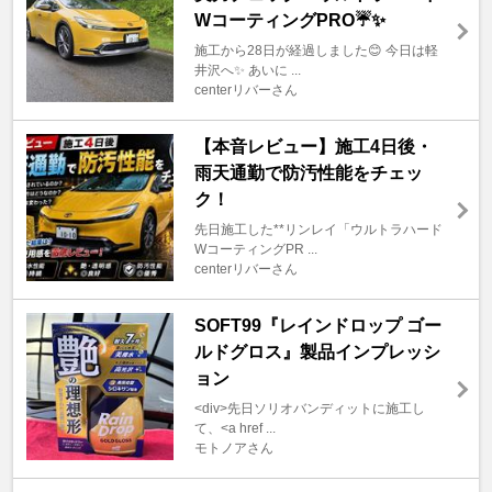
WコーティングPRO☔✨
施工から28日が経過しました😊 今日は軽
井沢へ✨ あいに ...
centerリバーさん
【本音レビュー】施工4日後・
雨天通勤で防汚性能をチェッ
ク！
先日施工した**リンレイ「ウルトラハード
WコーティングPR ...
centerリバーさん
SOFT99『レインドロップ ゴー
ルドグロス』製品インプレッシ
ョン
<div>先日ソリオバンディットに施工し
て、<a href ...
モトノアさん