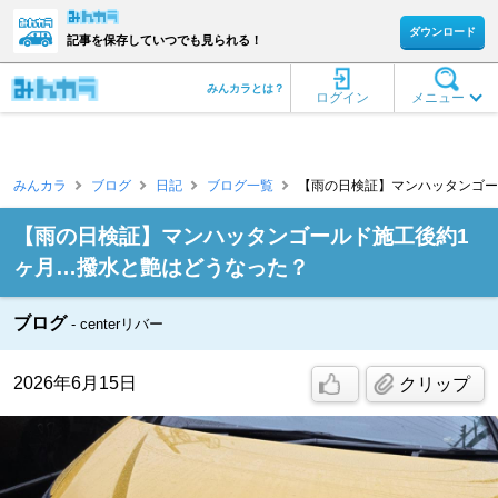
ダウンロード
記事を保存していつでも見られる！
みんカラとは？
ログイン
メニュー
みんカラ
ブログ
日記
ブログ一覧
【雨の日検証】マンハッタンゴールド
【雨の日検証】マンハッタンゴールド施工後約1
ヶ月…撥水と艶はどうなった？
ブログ
centerリバー
2026年6月15日
クリップ