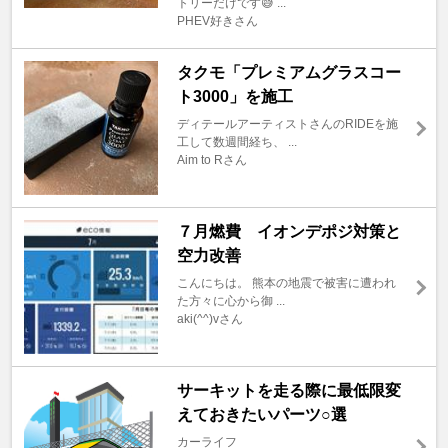
トリーだけです😅 ...
PHEV好きさん
タクモ「プレミアムグラスコー
ト3000」を施工
ディテールアーティストさんのRIDEを施
工して数週間経ち、 ...
Aim to Rさん
７月燃費 イオンデポジ対策と
空力改善
こんにちは。 熊本の地震で被害に遭われ
た方々に心から御 ...
aki(^^)vさん
サーキットを走る際に最低限変
えておきたいパーツ○選
カーライフ