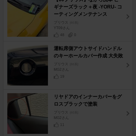
ギナーズラック＋夜 -YORU- コ
ーティングメンテナンス
プリウス
[60系]
YT09さん
48
0
運転席側アウトサイドハンドル
のキーホールカバー作成 大失敗
プリウス
[60系]
MG2さん
19
リヤドアのインナーカバーをグ
ロスブラックで塗装
プリウス
[60系]
MG2さん
11