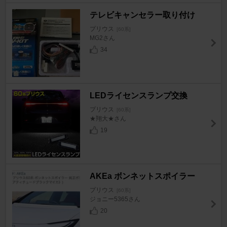
テレビキャンセラー取り付け
プリウス
[60系]
MG2さん
34
LEDライセンスランプ交換
プリウス
[60系]
★翔大★さん
19
AKEa ボンネットスポイラー
プリウス
[60系]
ジョニー5365さん
20