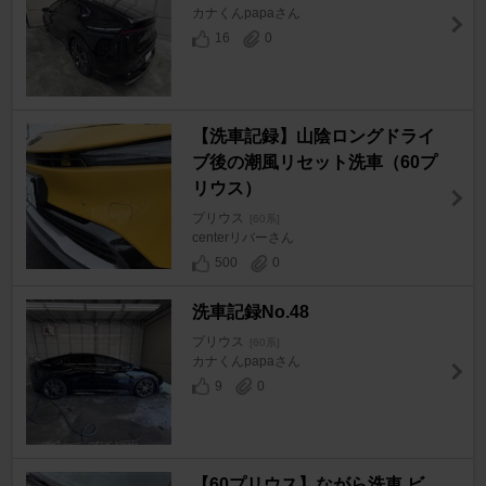
カナくんpapaさん
16
0
【洗車記録】山陰ロングドライ
ブ後の潮風リセット洗車（60プ
リウス）
プリウス
[60系]
centerリバーさん
500
0
洗車記録No.48
プリウス
[60系]
カナくんpapaさん
9
0
【60プリウス】ながら洗車 ビ