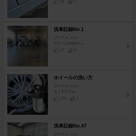
26
1
洗車記録No.1
プリウス
[60系]
カナくんpapaさん
17
0
ホイールの洗い方
プリウス
[60系]
るぐすださん
170
2
洗車記録No.47
プリウス
[60系]