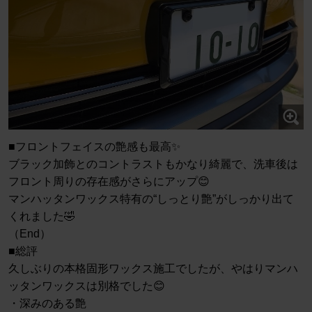
■フロントフェイスの艶感も最高✨
ブラック加飾とのコントラストもかなり綺麗で、洗車後は
フロント周りの存在感がさらにアップ😊
マンハッタンワックス特有の“しっとり艶”がしっかり出て
くれました🤣
（End）
■総評
久しぶりの本格固形ワックス施工でしたが、やはりマンハ
ッタンワックスは別格でした😊
・深みのある艶