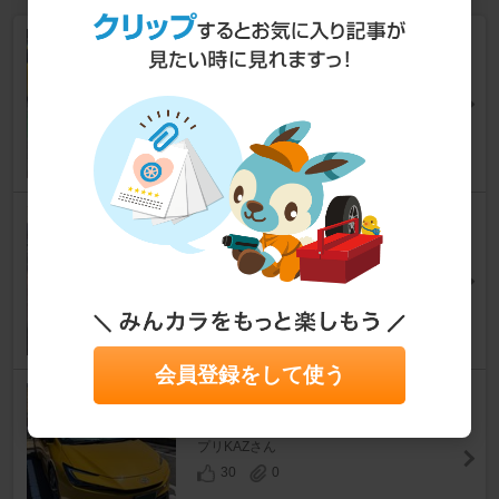
定期洗車【11回目】※2025年
ラスト
プリウス
[60系]
プリKAZさん
32
0
洗車とワックス掛け 備忘録
プリウス
[60系]
ツギツギさん
66
0
会員登録をして使う
定期洗車【7回目】
プリウス
[60系]
プリKAZさん
30
0