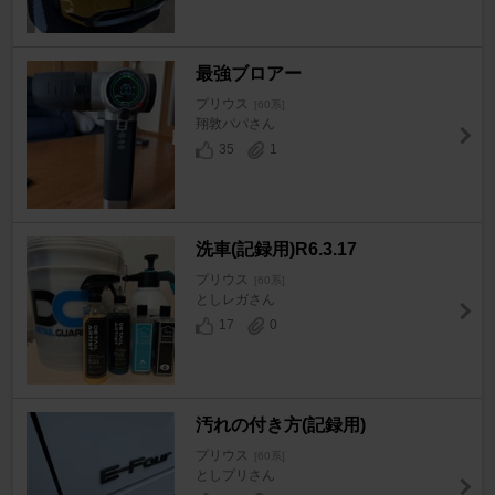
最強ブロアー
プリウス
[60系]
翔敦パパさん
35
1
洗車(記録用)R6.3.17
プリウス
[60系]
としレガさん
17
0
汚れの付き方(記録用)
プリウス
[60系]
としプリさん