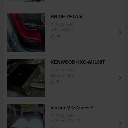
BRIDE ZETAⅣ
プリウス
[60系]
エアコン猫さん
11
KENWOOD KXC-AH100T
プリウス
[60系]
あんしょーさん
14
mozan サンシェード
プリウス
[60系]
ハマちゃんですさん
9