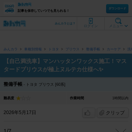
ダウンロード
記事を保存していつでも見られる！
みんカラとは？
ログイン
メニュー
みんカラ
車種別情報
トヨタ
プリウス
整備手帳
カーケア
洗
【自己満洗車】マンハッタンワックス施工！マス
タードプリウスが極上ヌルテカ仕様へ✨
整備手帳
トヨタ プリウス [60系]
難易度
作業時間
1時間以内
2026年5月17日
クリップ
1/7