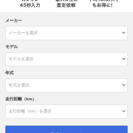
メーカー
モデル
年式
走行距離（km）