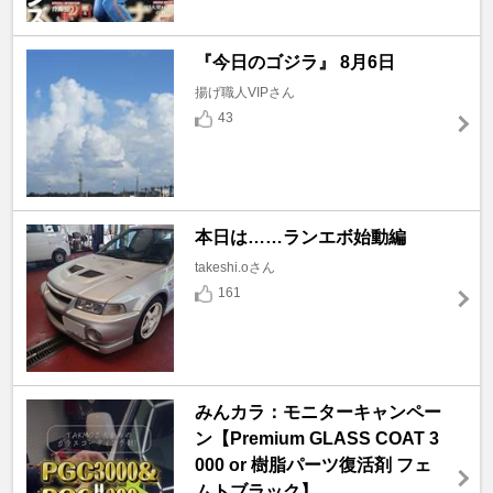
『今日のゴジラ』 8月6日
揚げ職人VIPさん
43
本日は……ランエボ始動編
takeshi.oさん
161
みんカラ：モニターキャンペー
ン【Premium GLASS COAT 3
000 or 樹脂パーツ復活剤 フェ
ムトブラック】