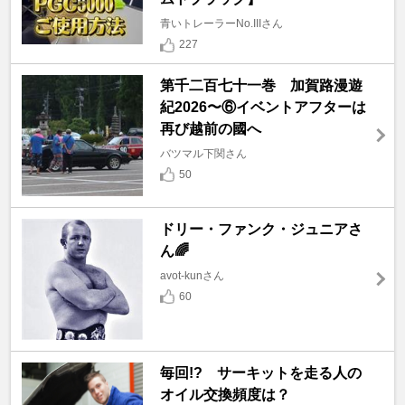
青いトレーラーNo.IIIさん
227
第千二百七十一巻 加賀路漫遊
紀2026〜⑥イベントアフターは
再び越前の國へ
バツマル下関さん
50
ドリー・ファンク・ジュニアさ
ん🌈
avot-kunさん
60
毎回!? サーキットを走る人の
オイル交換頻度は？