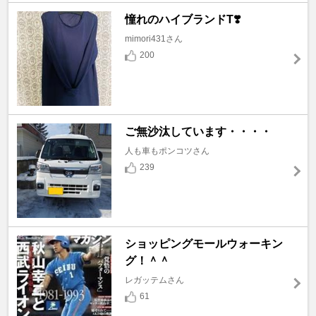
憧れのハイブランドT❣️
mimori431さん
200
ご無沙汰しています・・・・
人も車もポンコツさん
239
ショッピングモールウォーキン
グ！＾＾
レガッテムさん
61