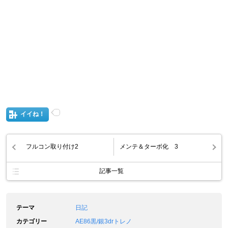
イイね！
フルコン取り付け2
メンテ＆ターボ化 3
記事一覧
テーマ
日記
カテゴリー
AE86黒/銀3drトレノ