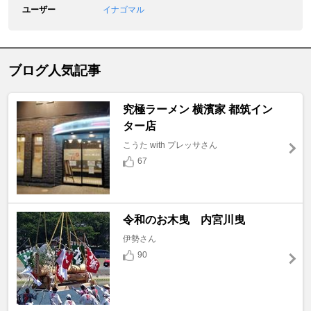
ユーザー
イナゴマル
ブログ人気記事
究極ラーメン 横濱家 都筑イン
ター店
こうた with プレッサさん
67
令和のお木曳 内宮川曳
伊勢さん
90