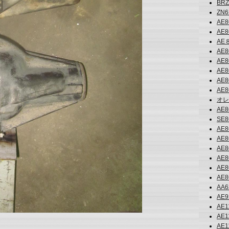
BRZ黒
ZN6 
AE8
AE8
AE
AE8
AE8
AE
AE8
AE8
オレン
AE8
SE8
AE8
AE8
AE8
AE8
AE8
AE8
AA63
AE92
AE11
AE1
AE11