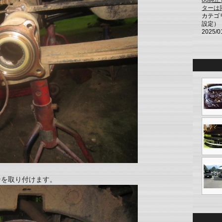
86純
ターは
カテゴ
設定）
2025/0
ンを取り付けます。