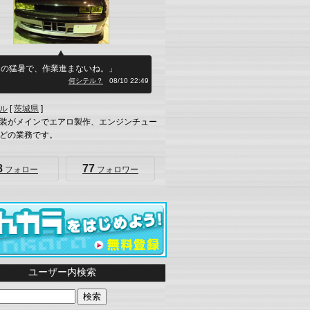
日の猛暑で、作業進まないね。」
何シテル？
08/10 22:49
ル
[
茨城県
]
装がメインでエアロ製作、エンジンチュー
どの業務です。
8
77
フォロー
フォロワー
ユーザー内検索