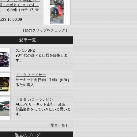
正ローターとGC8純正ロー
同じと考えていいです。
リ：その他（カテゴリ未
1/23 16:00:09
[
他のクリップをチェック
]
愛車一覧
スバル BRZ
90年代の遊べる仕様を目指しま
す。
トヨタ チェイサー
サーキット走行会に手軽に参加す
るため購入
トヨタ カローラレビン
AE86でサーキット走行、改造、
部品製作をしていきたいと思いま
す。
[
愛車一覧
]
過去のブログ