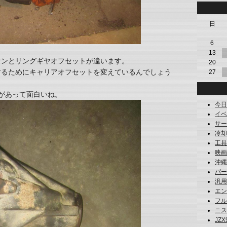
日
6
13
オンとリングギヤオフセットが違います。
20
するためにキャリアオフセットを変えているんでしょう
27
があって面白いね。
今日の
イベン
サーキ
冷却系
工具 
映画 
沖縄 (
パーツ
汎用
エンジ
フルコ
ニスチ
JZX