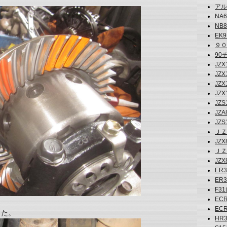
アルテ
NA6
NB8
EK9 
９０
90チ
JZX
JZ
JZ
JZ
JZS1
JZA8
JZS
ＪＺＸ
JZX8
ＪＺ
JZX
ER3
ER3
F31
ECR
ECR
した。
HR3