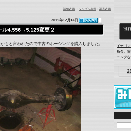
詳細表示
｜
シンプル表示
｜
写真表示
2015年12月14日
.556→5.125変更２
「連
理かもと言われたので中古のホーシングを購入しました。
イナゴマ
板金、塗
ニングな
2