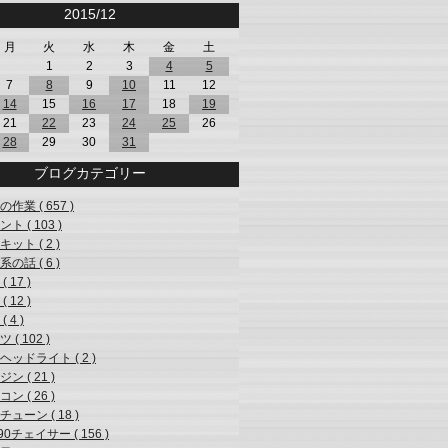
<<
2015/12
>>
月
火
水
木
金
土
1
2
3
4
5
7
8
9
10
11
12
14
15
16
17
18
19
21
22
23
24
25
26
28
29
30
31
ブログカテゴリー
作業 ( 657 )
ト ( 103 )
ット ( 2 )
の話 ( 6 )
( 17 )
( 12 )
 4 )
 ( 102 )
ヘッドライト ( 2 )
ン ( 21 )
ン ( 26 )
ューン ( 18 )
90チェイサー ( 156 )