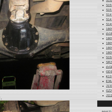
S15黒
S15青
S15
S14 
S14
S14
180S
白18
180
180
180
180
S15S
SR
白GD
GD3
K13
E36
J131
GZ2
J111
す。