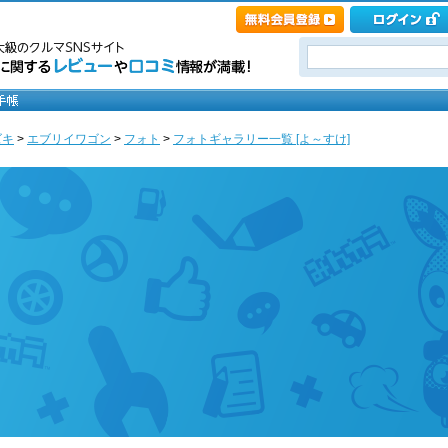
ズキ
>
エブリイワゴン
>
フォト
>
フォトギャラリー一覧 [よ～すけ]