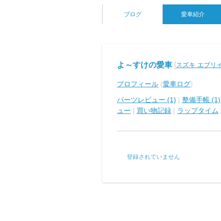
ブログ
愛車紹介
よ～すけの愛車
[
スズキ エブリ
プロフィール
(
愛車ログ
)
パーツレビュー (1)
|
整備手帳 (1)
ュー
|
買い物記録
|
ラップタイム
登録されていません