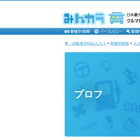
車・自動車SNSみんカラ
>
車種別情報
>
ス
プロフ