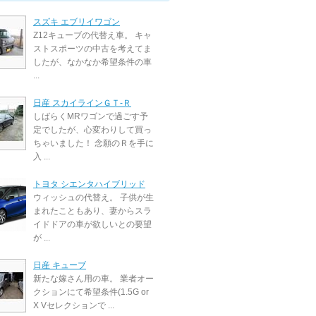
スズキ エブリイワゴン
Z12キューブの代替え車。 キャ
ストスポーツの中古を考えてま
したが、なかなか希望条件の車
...
日産 スカイラインＧＴ‐Ｒ
しばらくMRワゴンで過ごす予
定でしたが、心変わりして買っ
ちゃいました！ 念願のＲを手に
入 ...
トヨタ シエンタハイブリッド
ウィッシュの代替え。 子供が生
まれたこともあり、妻からスラ
イドドアの車が欲しいとの要望
が ...
日産 キューブ
新たな嫁さん用の車。 業者オー
クションにて希望条件(1.5G or
X Vセレクションで ...