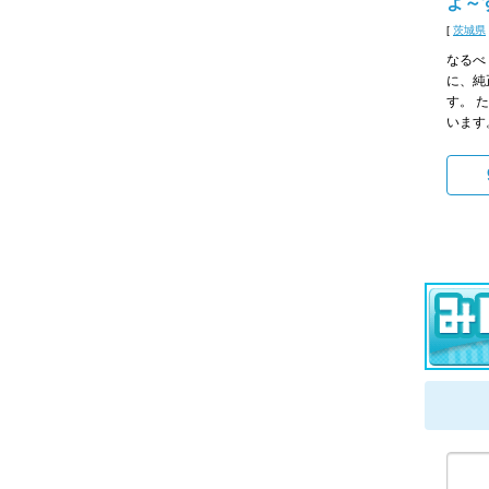
よ～
[
茨城県
なるべ
に、純
す。 
います