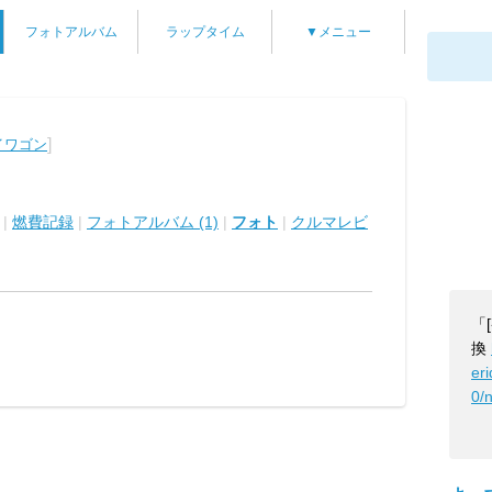
フォトアルバム
ラップタイム
▼メニュー
]
イワゴン
|
燃費記録
|
フォトアルバム (1)
|
フォト
|
クルマレビ
「
換
er
0/