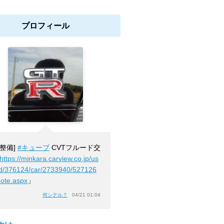
プロフィール
[整備]
#キューブ
CVTフルード交
https://minkara.carview.co.jp/us
id/376124/car/2733940/527126
note.aspx
」
何シテル？
04/21 01:04