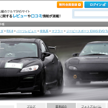
ツダ
>
RX-8
>
パーツレビュー
>
排気系
>
マフラー
>
ジーピースポーツ EXAS EVO 
！
ブログ
愛車紹介
フォトアルバム