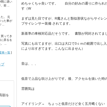
仲間に遅い
めちゃくちゃ良いです。 自分の好みの通りに作られた
 ...
す（W
た。 元
まずは見た目ですが、R魔さんと類似形状ながらサイレン
飾った事が
ブサイレンサー装備 されてます。
..
新基準の車検対応品だそうです。 書類が同封されてま
く買ってき
通に弄るを
写真にも出てますが、出口は大口で3ｃｍの範囲で出し
...
により出すぎてます。こんなに出ません）
愛車一覧
]
音は、、、
ップ
低音で上品な吹け上がりです。後、アクセルを抜いた時
雰囲気は
高額を
アイドリング→ ちょっと低音だけど全く五月蝿くない