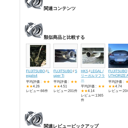
関連コンテンツ
類似商品と比較する
FUJITSUBO
/
L
FUJITSUBO
/
S
HKS
/
LEGAL /
FUJITSUBO
egalis4
uper Ti
リーガルマフラ
UTHORIZE 
ー
平均評価 :
★★
平均評価 :
★★
平均評価 :
★★
4.26
★★
4.51
平均評価 :
★★
★★
4.74
レビュー:66件
レビュー:201件
★★
4.14
レビュー:20
レビュー:1365
件
関連レビューピックアップ