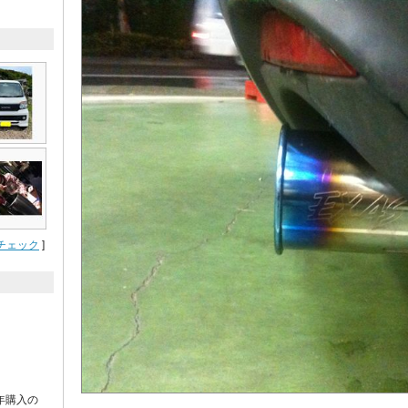
チェック
]
年購入の