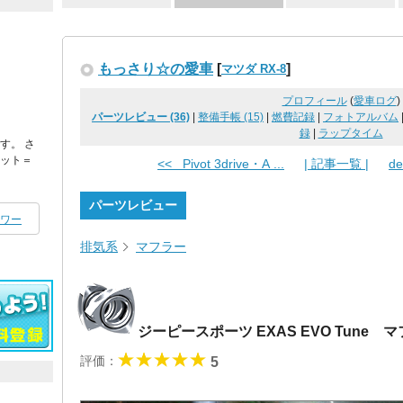
もっさり☆の愛車
[
]
マツダ RX-8
プロフィール
(
愛車ログ
)
パーツレビュー (36)
|
整備手帳 (15)
|
燃費記録
|
フォトアルバム
録
|
ラップタイム
す。 さ
キット＝
<< Pivot 3drive・A ...
| 記事一覧 |
d
パーツレビュー
ワー
排気系
マフラー
ジーピースポーツ EXAS EVO Tune
評価：
5