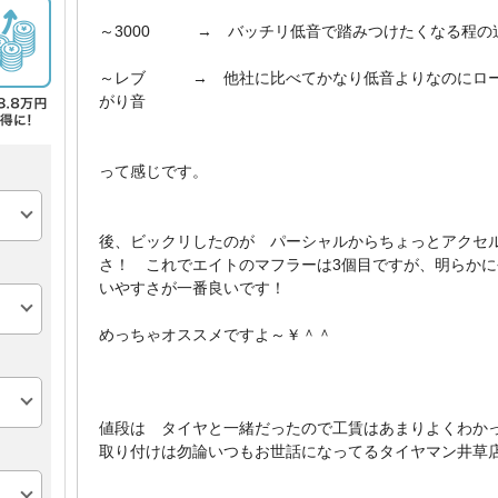
～3000 → バッチリ低音で踏みつけたくなる程の
～レブ → 他社に比べてかなり低音よりなのにロー
がり音
って感じです。
後、ビックリしたのが パーシャルからちょっとアクセ
さ！ これでエイトのマフラーは3個目ですが、明らか
いやすさが一番良いです！
めっちゃオススメですよ～￥＾＾
値段は タイヤと一緒だったので工賃はあまりよくわか
取り付けは勿論いつもお世話になってるタイヤマン井草