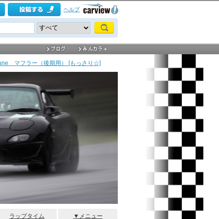
ヘルプ
Tune マフラー（後期用） [もっさり☆]
ラップタイム
▼メニュー