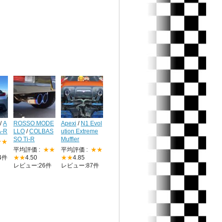
/
A
ROSSO MODE
Apexi
/
N1 Evol
A-R
LLO
/
COLBAS
ution Extreme
SO Ti-R
Muffler
★★
平均評価 :
★★
平均評価 :
★★
4件
★★
4.50
★★
4.85
レビュー:26件
レビュー:87件