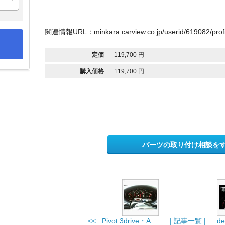
関連情報URL：minkara.carview.co.jp/userid/619082/profi
定価
119,700 円
購入価格
119,700 円
パーツの取り付け相談を
<< Pivot 3drive・A ...
| 記事一覧 |
d