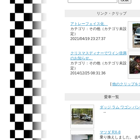
リンク・クリップ
アトレーフェイス化
カテゴリ：その他（カテゴリ未設
定）
2021/04/19 23:27:37
クリスマスディナーでワイン倍満
のお知らせ。
カテゴリ：その他（カテゴリ未設
定）
2014/12/25 08:31:36
[
他のクリップを
愛車一覧
ダッジ ラム ワゴン バン
--
マツダ RX-8
乗り換えしました。 去