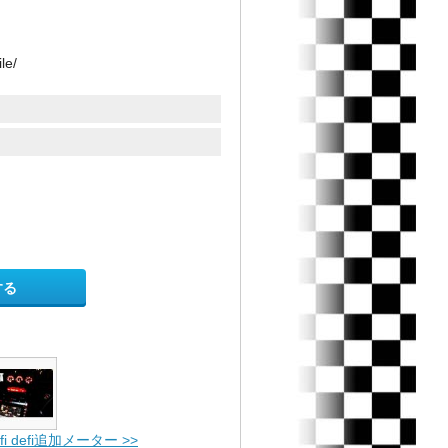
le/
する
efi defi追加メーター >>