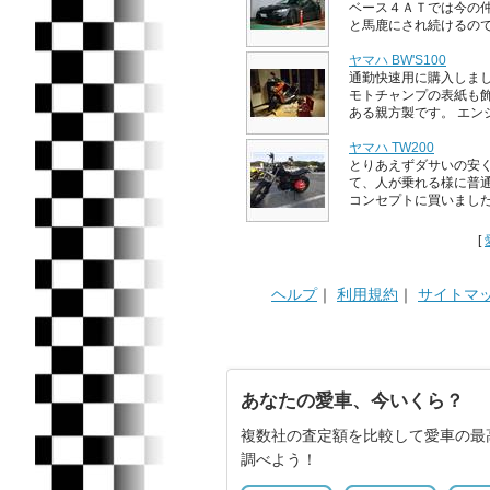
ベース４ＡＴでは今の
と馬鹿にされ続けるので、前
ヤマハ BW'S100
通勤快速用に購入しまし
モトチャンプの表紙も
ある親方製です。 エンジ .
ヤマハ TW200
とりあえずダサいの安
て、人が乗れる様に普
コンセプトに買いました。 
[
ヘルプ
｜
利用規約
｜
サイトマ
あなたの愛車、今いくら？
複数社の査定額を比較して愛車の最
調べよう！