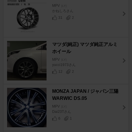
MPV
[LY]
かねしろさん
31
2
マツダ(純正) マツダ純正アルミ
ホイール
MPV
[LY]
yucci1973さん
12
2
MONZA JAPAN / ジャパン三陽
WARWIC DS.05
MPV
[LY]
Dai23Tさん
6
1