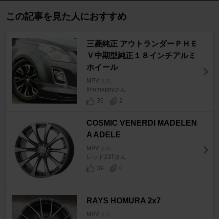
この記事を見た人におすすめ
三菱純正 アウトランダーＰＨＥ
Ｖ中期型純正１８インチアルミ
ホイール
MPV
[LY]
Iihamappyさん
35
2
COSMIC VENERDI MADELEN
A ADELE
MPV
[LY]
レッド23Tさん
39
0
RAYS HOMURA 2x7
MPV
[LY]