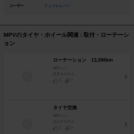
ユーザー
りょうちんパパ
MPVのタイヤ・ホイール関連 : 取付・ローテーシ
ョン
ローテーション 13,266km
MPV
[LY]
ぱきゅんさん
5
7
タイヤ交換
MPV
[LY]
はんかちさん
2
2