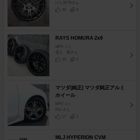
けん3078さん
46
0
RAYS HOMURA 2x9
MPV
[LY]
雪人 葵さん
35
0
マツダ(純正) マツダ純正アルミ
ホイール
MPV
[LY]
Rui-さん
17
1
MLJ HYPERION CVM