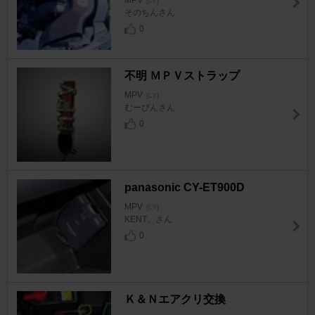
[LY]
そのちんさん
0
不明 ＭＰＶストラップ
MPV
[LY]
むーぴんさん
0
panasonic CY-ET900D
MPV
[LY]
KENT。さん
0
Ｋ＆Ｎエアクリ交換