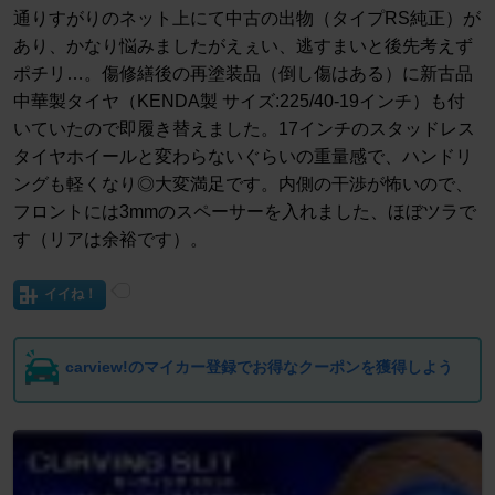
通りすがりのネット上にて中古の出物（タイプRS純正）が
あり、かなり悩みましたがえぇい、逃すまいと後先考えず
ポチリ…。傷修繕後の再塗装品（倒し傷はある）に新古品
中華製タイヤ（KENDA製 サイズ:225/40-19インチ）も付
いていたので即履き替えました。17インチのスタッドレス
タイヤホイールと変わらないぐらいの重量感で、ハンドリ
ングも軽くなり◎大変満足です。内側の干渉が怖いので、
フロントには3mmのスペーサーを入れました、ほぼツラで
す（リアは余裕です）。
イイね！
carview!のマイカー登録でお得なクーポンを獲得しよう