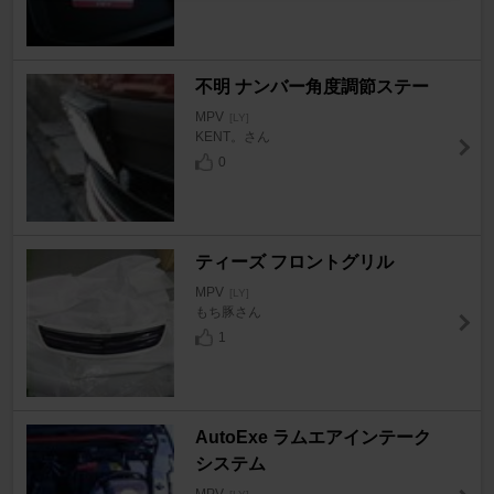
不明 ナンバー角度調節ステー
MPV
[LY]
KENT。さん
0
ティーズ フロントグリル
MPV
[LY]
もち豚さん
1
AutoExe ラムエアインテーク
システム
MPV