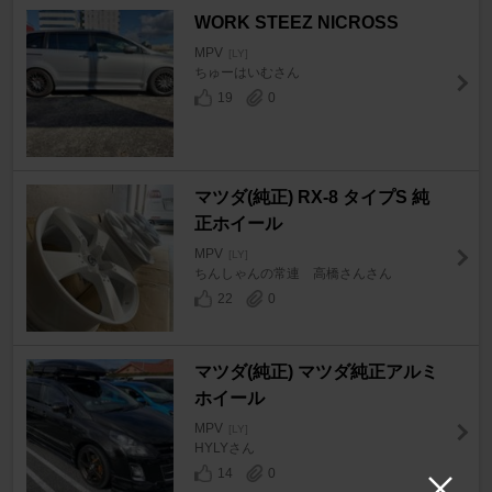
WORK STEEZ NICROSS
MPV
[LY]
ちゅーはいむさん
19
0
マツダ(純正) RX-8 タイプS 純
正ホイール
MPV
[LY]
ちんしゃんの常連 高橋さんさん
22
0
マツダ(純正) マツダ純正アルミ
ホイール
MPV
[LY]
HYLYさん
14
0