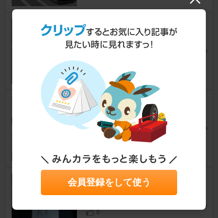
マツダ(純正) マツダ純正アルミ
ホイール
MPV
[LY]
RX-8大好き少年さん
26
2
Surluster ホイールコーティン
グ
MPV
[LY]
miyamo23Tさん
25
キャズ ＬＥＤバルブ
会員登録をして使う
MPV
[LY]
69NAさん
0