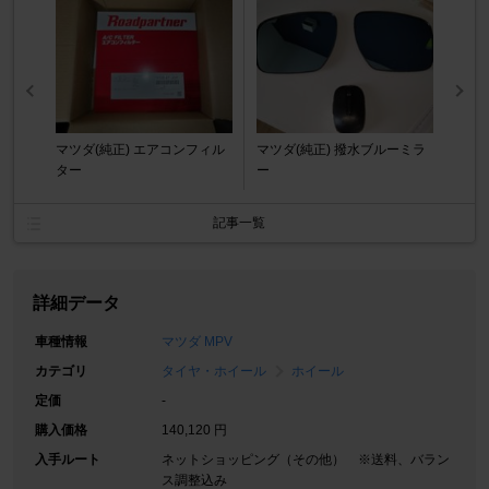
マツダ(純正) エアコンフィル
マツダ(純正) 撥水ブルーミラ
ター
ー
記事一覧
詳細データ
車種情報
マツダ MPV
カテゴリ
タイヤ・ホイール
ホイール
定価
-
購入価格
140,120 円
入手ルート
ネットショッピング（その他） ※送料、バラン
ス調整込み