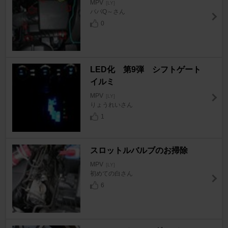
MPV
[LY]
パパQ～さん
0
LED化 第9弾 シフトゲート
イルミ
MPV
[LY]
りょうれいさん
1
スロットルバルブのお掃除
MPV
[LY]
初めての白さん
6