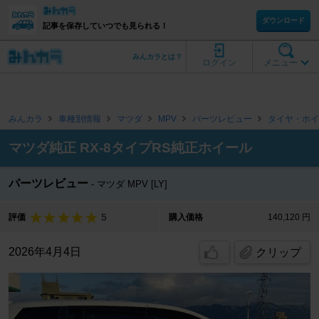
ダウンロード
記事を保存していつでも見られる！
みんカラとは？
ログイン
メニュー
みんカラ
車種別情報
マツダ
MPV
パーツレビュー
タイヤ・ホイ
マツダ純正 RX-8タイプRS純正ホイール
パーツレビュー
マツダ MPV [LY]
5
評価
購入価格
140,120 円
2026年4月4日
クリップ