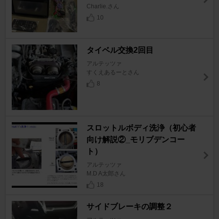
Charlie.さん
10
タイベル交換2回目
アルテッツァ
すくえあるーとさん
8
スロットルボディ洗浄（初心者
向け解説②_モリブデンコー
ト）
アルテッツァ
M.D A太郎さん
18
サイドブレーキの調整２