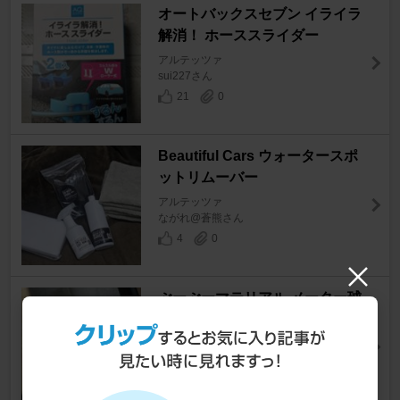
オートバックスセブン イライラ
解消！ ホーススライダー
アルテッツァ
sui227さん
21
0
Beautiful Cars ウォータースポ
ットリムーバー
アルテッツァ
ながれ@蒼熊さん
4
0
ぶーぶーマテリアル メーター球
アルテッツァ
アル改さん
11