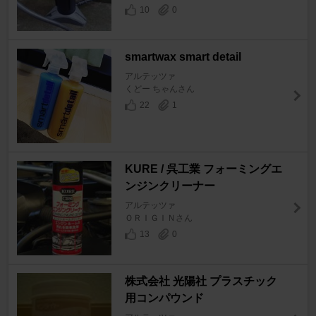
10
0
smartwax smart detail
アルテッツァ
くどー ちゃんさん
22
1
KURE / 呉工業 フォーミングエ
ンジンクリーナー
アルテッツァ
ＯＲＩＧＩＮさん
13
0
株式会社 光陽社 プラスチック
用コンパウンド