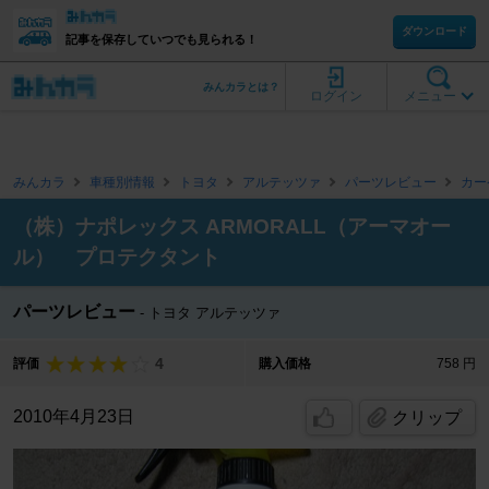
ダウンロード
記事を保存していつでも見られる！
みんカラとは？
ログイン
メニュー
みんカラ
車種別情報
トヨタ
アルテッツァ
パーツレビュー
カー
（株）ナポレックス ARMORALL（アーマオー
ル） プロテクタント
パーツレビュー
トヨタ アルテッツァ
4
評価
購入価格
758 円
2010年4月23日
クリップ