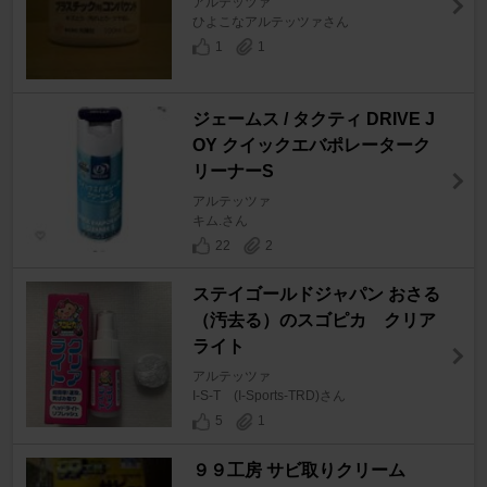
アルテッツァ
ひよこなアルテッツァさん
1
1
ジェームス / タクティ DRIVE J
OY クイックエバポレーターク
リーナーS
アルテッツァ
キム.さん
22
2
ステイゴールドジャパン おさる
（汚去る）のスゴピカ クリア
ライト
アルテッツァ
I-S-T (I-Sports-TRD)さん
5
1
９９工房 サビ取りクリーム