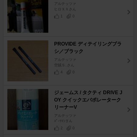
アルテッツァ
ヒロＸＸさん
1
0
PROVIDE ディテイリングブラ
シ／ブラック
アルテッツァ
空賊Ｓ..さん
4
0
ジェームス / タクティ DRIVE J
OY クイックエバポレーターク
リーナーV
アルテッツァ
ﾊﾟｰﾂﾏﾝさん
2
0