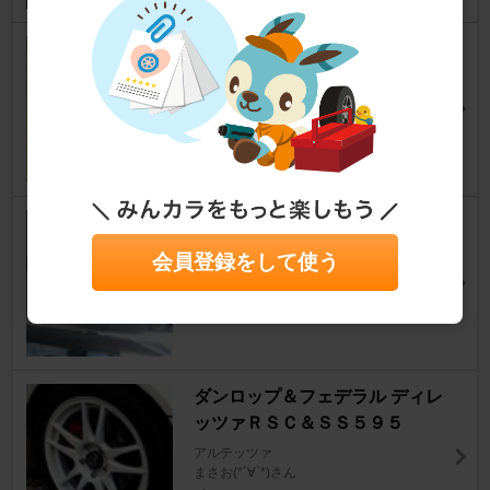
nut屋 貫通ナット専用キャッ
プ typeB
アルテッツァ
Charlie.さん
10
自作 自作
アルテッツァ
会員登録をして使う
hideアルさん
0
ダンロップ＆フェデラル ディレ
ッツァＲＳＣ＆ＳＳ５９５
アルテッツァ
まさお(*´∀`*)さん