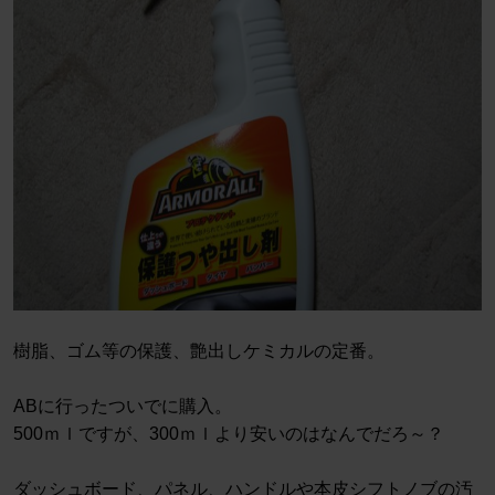
樹脂、ゴム等の保護、艶出しケミカルの定番。
ABに行ったついでに購入。
500ｍｌですが、300ｍｌより安いのはなんでだろ～？
ダッシュボード、パネル、ハンドルや本皮シフトノブの汚