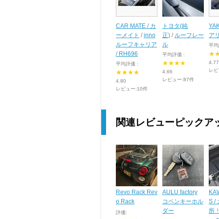
CAR MATE / カ
トヨタ(純
YA
ーメイト
/
inno
正)
/
ルーフレー
ア
ルーフキャリア
ル
平均
/ RH696
★
平均評価 :
★★★★
4.77
平均評価 :
レビ
★★★★
4.66
レビュー:87件
4.80
レビュー:10件
関連レビューピックア
Revo Rack Rev
AULU factory
KA
o Rack
コペンキーホル
S 
ダー
所
評価: