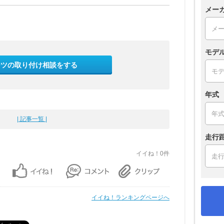
メー
モデ
ーツの取り付け相談をする
年式
| 記事一覧 |
走行
イイね！0件
イイね！ランキングページへ