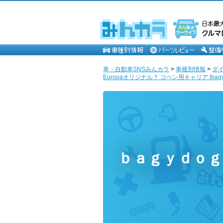
車・自動車SNSみんカラ
>
車種別情報
>
ダ
Europaオリジナル？ コペン用キャリア [bagy
ｂａｇｙｄｏｇ