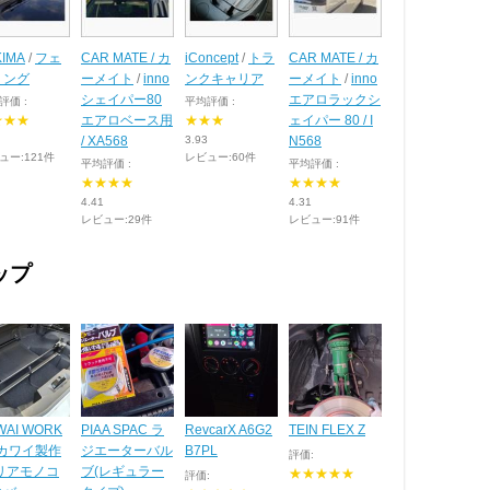
KIMA
/
フェ
CAR MATE / カ
iConcept
/
トラ
CAR MATE / カ
リング
ーメイト
/
inno
ンクキャリア
ーメイト
/
inno
シェイパー80
エアロラックシ
評価 :
平均評価 :
★★★
エアロベース用
★★★
ェイパー 80 / I
/ XA568
3.93
N568
ュー:121件
レビュー:60件
平均評価 :
平均評価 :
★★★★
★★★★
4.41
4.31
レビュー:29件
レビュー:91件
ップ
WAI WORK
PIAA SPAC ラ
RevcarX A6G2
TEIN FLEX Z
/ カワイ製作
ジエーターバル
B7PL
評価:
 リアモノコ
ブ(レギュラー
★★★★★
評価: