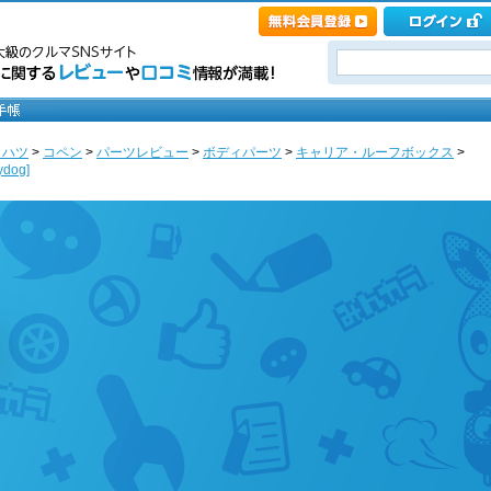
イハツ
>
コペン
>
パーツレビュー
>
ボディパーツ
>
キャリア・ルーフボックス
>
dog]