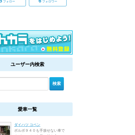
5
6
フォロー
フォロワー
ユーザー内検索
愛車一覧
ダイハツ コペン
ボルボ９４０も手放せない車で