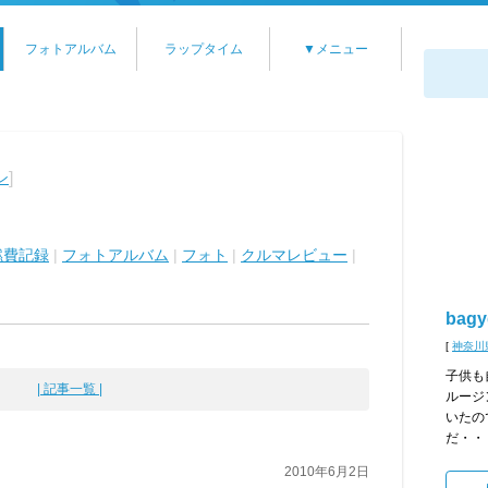
フォトアルバム
ラップタイム
▼メニュー
]
ン
燃費記録
|
フォトアルバム
|
フォト
|
クルマレビュー
|
bagy
[
神奈川
子供も
| 記事一覧 |
ルージ
いたの
だ・・
2010年6月2日