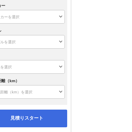
カー
ル
距離（km）
見積りスタート