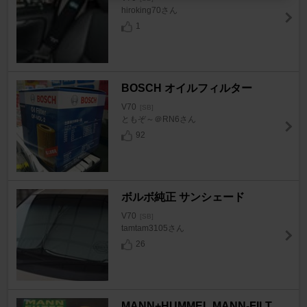
hiroking70さん
1
BOSCH オイルフィルター
V70
[SB]
ともぞ～＠RN6さん
92
ボルボ純正 サンシェード
V70
[SB]
tamtam3105さん
26
MANN+HUMMEL MANN-FILT