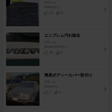
V70
[SB]
voldogさん
12
0
エンブレム汚れ除去
V70
[SB]
tamtam3105さん
36
0
簡易ボディーカバー取付け
V70
[SB]
Solverさん
1
0