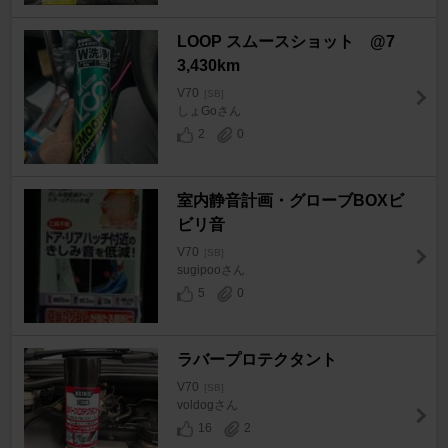
LOOP スムースショット @7
3,430km
V70
[SB]
しょGoさん
2
0
室内静音計画・グローブBOXビ
ビリ音
V70
[SB]
sugipooさん
5
0
ラバープロテクタント
V70
[SB]
voldogさん
16
2