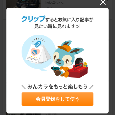
heico24tさん
3
フロントガラスサイドモールゴ
ム交換
V70
[SB]
tamtam3105さん
33
フューエルリッドヒンジ交換
V70
[SB]
ボルゾンさん
9
会員登録をして使う
ボルボ シートベルトカバー
V70
[SB]