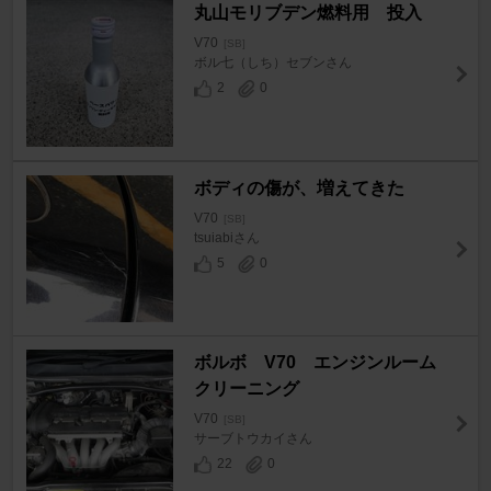
丸山モリブデン燃料用 投入
V70
[SB]
ボル七（しち）セブンさん
2
0
ボディの傷が、増えてきた
V70
[SB]
tsuiabiさん
5
0
ボルボ V70 エンジンルーム
クリーニング
V70
[SB]
サーブトウカイさん
22
0