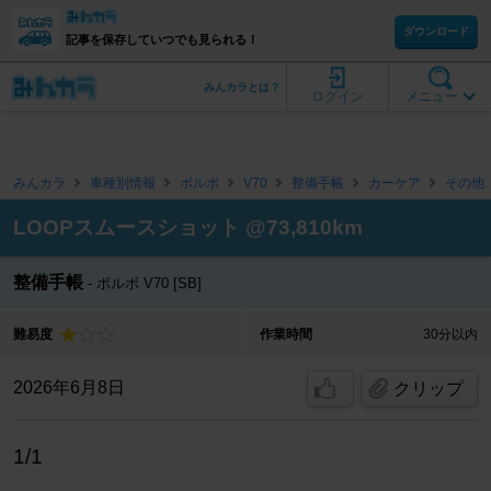
ダウンロード
記事を保存していつでも見られる！
みんカラとは？
ログイン
メニュー
みんカラ
車種別情報
ボルボ
V70
整備手帳
カーケア
その他
LOOPスムースショット @73,810km
整備手帳
ボルボ V70 [SB]
難易度
作業時間
30分以内
2026年6月8日
クリップ
1/1