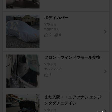
ボディカバー
V70
[SB]
viggenさん
0
0
フロントウィンドウモール交換
V70
[SB]
ナルクンさん
8
また入院・・ユアツナシ エンジ
ンタダチニテイシ
V70
[SB]