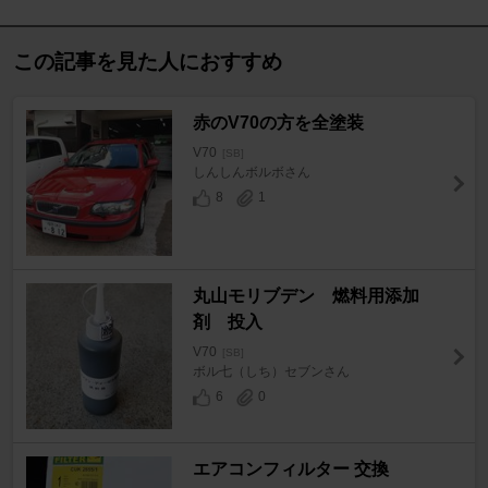
この記事を見た人におすすめ
赤のV70の方を全塗装
V70
[SB]
しんしんボルボさん
8
1
丸山モリブデン 燃料用添加
剤 投入
V70
[SB]
ボル七（しち）セブンさん
6
0
エアコンフィルター 交換