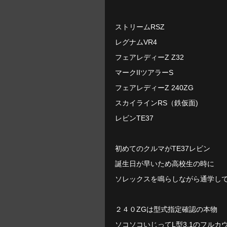
ストリームRSZ
レグナムVR4
フェアレディーZ Z32
マークIIツアラーS
フェアレディーZ 240ZG
スカイラインRS（鉄仮面)
レビンTE37
初めてのクルマがTE37レビン
誕生日が早いため高校生の時に
ソレックスを鳴らしながら通学し
２４０ZGは型式指定確認の本物
ソコソコいじってL型3.1のフルカ