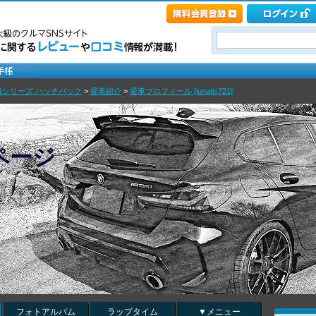
1シリーズ ハッチバック
>
愛車紹介
>
愛車プロフィール [lunatic721]
のページ
フォトアルバム
ラップタイム
▼メニュー