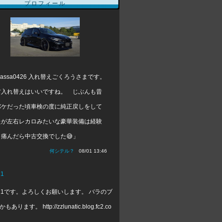
プロフィール
assa0426 入れ替えごくろうさまです。
入れ替えはいいですね。 じぶんも昔
バケだった頃車検の度に純正戻しをして
たが左右レカロみたいな豪華装備は経験
く痛んだら中古交換でした😅」
何シテル？
08/01 13:46
21
ic721です。よろしくお願いします。 バラのブ
ります。 http://zzlunatic.blog.fc2.co