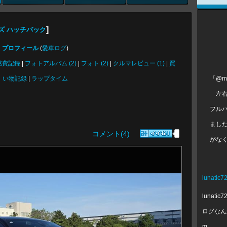
]
ーズ ハッチバック
プロフィール
(
愛車ログ
)
燃費記録
|
フォトアルバム (2)
|
フォト (2)
|
クルマレビュー (1)
|
買
「@m
い物記録
|
ラップタイム
左右
フル
まし
コメント(4)
がな
lunatic7
lunat
ログなんかもあ
m