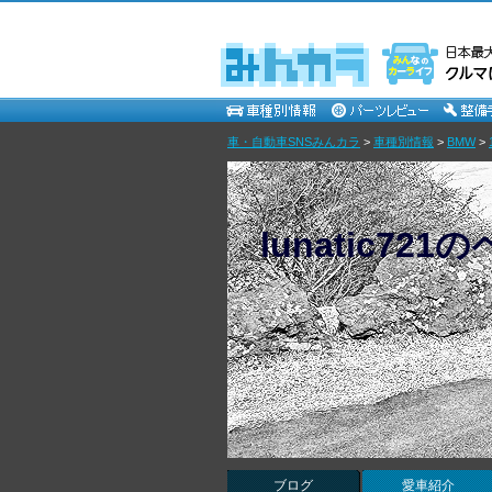
車・自動車SNSみんカラ
>
車種別情報
>
BMW
>
lunatic721
ブログ
愛車紹介