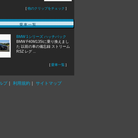
[
他のクリップをチェック
]
愛車一覧
BMW 1シリーズ ハッチバック
BMW F40M135iに乗り換えまし
た 以前の車の備忘録 ストリーム
RSZ レグ ...
[
愛車一覧
]
ルプ
｜
利用規約
｜
サイトマップ