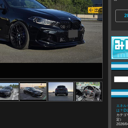
2
エネル
は？②(
カテゴ
定）
2026/0