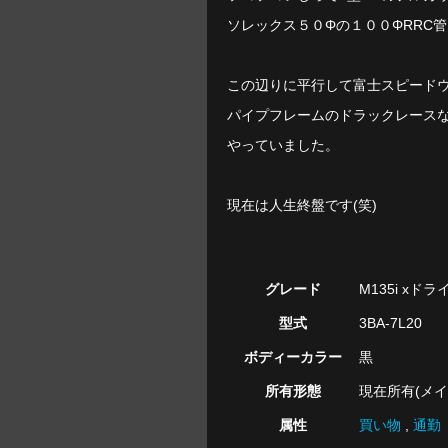
ソレックス５０Φの１００ΦRRC
この辺りに平行して富士スピード
パイプフレームのドラックレース
やっていました。
現在は人生終盤です(笑)
グレード
M135i xドライ
型式
3BA-7L20
ボディーカラー
黒
所有形態
現在所有(メイ
属性
買い物
,
通勤