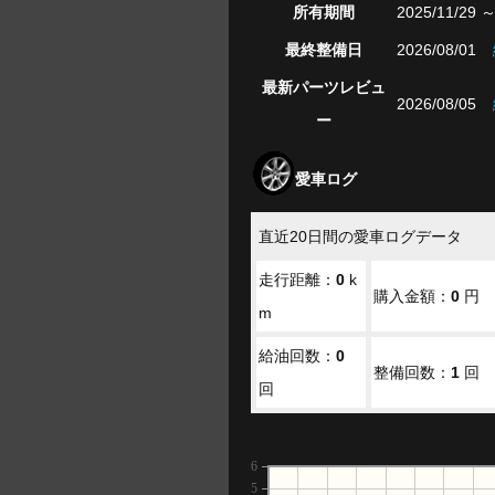
所有期間
2025/11/29 
最終整備日
2026/08/01
最新パーツレビュ
2026/08/05
ー
愛車ログ
直近20日間の愛車ログデータ
走行距離：
0
k
購入金額：
0
円
m
給油回数：
0
整備回数：
1
回
回
6
5