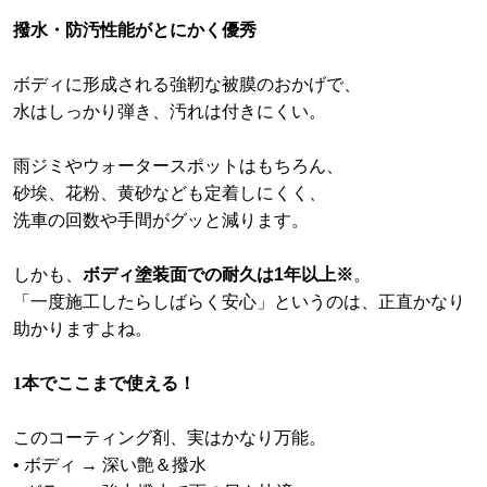
撥水・防汚性能がとにかく優秀
ボディに形成される強靭な被膜のおかげで、
水はしっかり弾き、汚れは付きにくい。
雨ジミやウォータースポットはもちろん、
砂埃、花粉、黄砂なども定着しにくく、
洗車の回数や手間がグッと減ります。
しかも、
ボディ塗装面での耐久は1年以上※
。
「一度施工したらしばらく安心」というのは、正直かなり
助かりますよね。
1本でここまで使える！
このコーティング剤、実はかなり万能。
• ボディ → 深い艶＆撥水