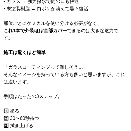
• ガラス → 強力撥水で雨の日も快適
• 未塗装樹脂 → 白ボケが消えて黒々復活
部位ごとにケミカルを使い分ける必要がなく、
これ1本で外装ほぼ全部カバー
できるのは大きな魅力で
す。
施工は驚くほど簡単
「ガラスコーティングって難しそう…」
そんなイメージを持っている方も多いと思いますが、これ
は違います。
手順はたったの3ステップ。
1️⃣ 塗る
2️⃣ 30〜60秒待つ
3️⃣ 拭き上げる