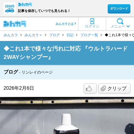
ダウンロード
記事を保存していつでも見られる！
みんカラとは？
ログイン
メニュー
みんカラ
みんカラ＋
ブログ
日記
ブログ一覧
◆これ1本で様々な
◆これ1本で様々な汚れに対応 『ウルトラハード
2WAYシャンプー』
ブログ
リンレイのページ
2026年2月6日
クリップ