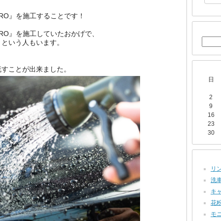
RO』を施工することです！
RO』を施工していたおかげで、
、という人もいます。
流すことが出来ました。
日
2
9
16
23
30
リン
洗車 
キャ
花粉
モニ