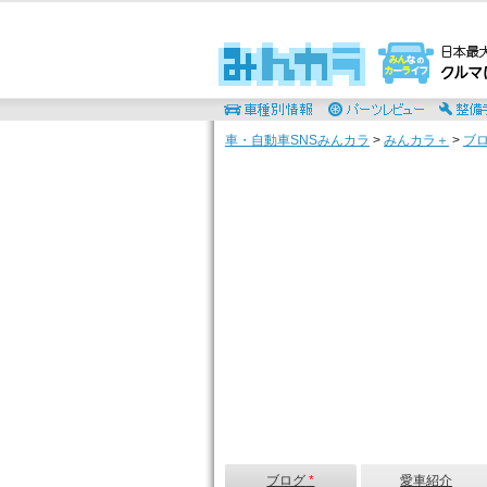
車・自動車SNSみんカラ
>
みんカラ＋
>
ブ
ブログ
*
愛車紹介