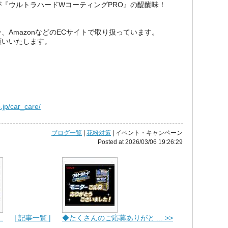
『ウルトラハードWコーティングPRO』の醍醐味！
、AmazonなどのECサイトで取り扱っています。
願いいたします。
o.jp/car_care/
ブログ一覧
|
花粉対策
| イベント・キャンペーン
Posted at 2026/03/06 19:26:29
.
| 記事一覧 |
◆たくさんのご応募ありがと ... >>