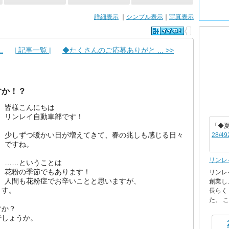
詳細表示
｜
シンプル表示
｜
写真表示
.
| 記事一覧 |
◆たくさんのご応募ありがと ... >>
すか！？
皆様こんにちは
リンレイ自動車部です！
「◆
少しずつ暖かい日が増えてきて、春の兆しも感じる日々
28/49
ですね。
リンレ
……ということは
花粉の季節でもあります！
リンレ
人間も花粉症でお辛いことと思いますが、
創業し
ます。
長らく
た。 これ
すか？
でしょうか。