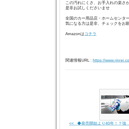
この汚れにくさ、お手入れの楽さが
是非お試しくださいませ
全国のカー用品店・ホームセンター
気になる方は是非、チェックをお
Amazonは
コチラ
関連情報URL :
https://www.rinrei.c
<< ◆発売開始より40年！？強 ..