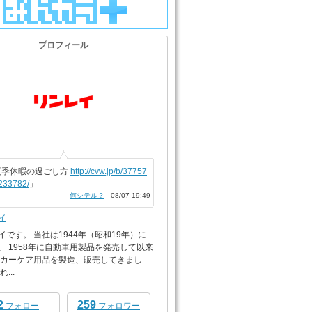
プロフィール
夏季休暇の過ごし方
http://cvw.jp/b/37757
233782/
」
何シテル？
08/07 19:49
イ
イです。 当社は1944年（昭和19年）に
、 1958年に自動車用製品を発売して以来
 カーケア用品を製造、販売してきまし
...
2
259
フォロー
フォロワー