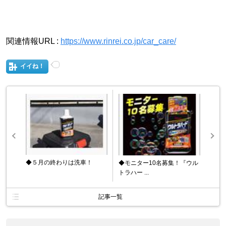
関連情報URL :
https://www.rinrei.co.jp/car_care/
イイね！
◆５月の終わりは洗車！
◆モニター10名募集！『ウル
トラハー ...
記事一覧