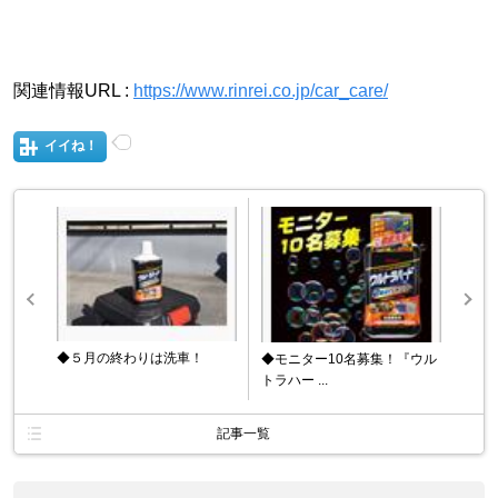
関連情報URL :
https://www.rinrei.co.jp/car_care/
イイね！
◆５月の終わりは洗車！
◆モニター10名募集！『ウル
トラハー ...
記事一覧