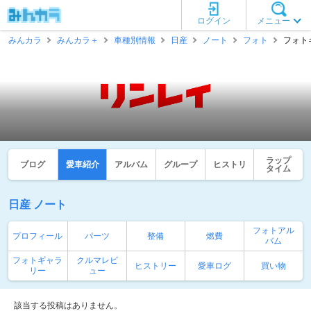
ログイン
メニュー
みんカラ
みんカラ＋
車種別情報
日産
ノート
フォト
フォト
ラップ
ブログ
愛車紹介
アルバム
グループ
ヒストリ
タイム
日産 ノート
フォトアル
プロフィール
パーツ
整備
燃費
バム
フォトギャラ
クルマレビ
ヒストリー
愛車ログ
買い物
リー
ュー
該当する投稿はありません。