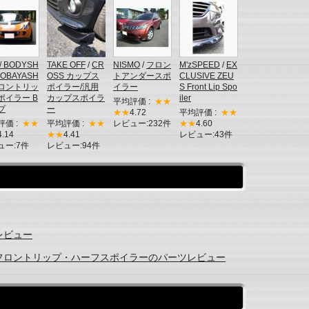
/ BODYSH
TAKE OFF
/
CR
NISMO
/
フロン
M'zSPEED
/
EX
KOBAYASH
OSS カップス
トアンダースポ
CLUSIVE ZEU
ロントリッ
ポイラー/汎用
イラー
S Front Lip Spo
ポイラー B
カップスポイラ
iler
平均評価 :
★★
プ
ー
★★
4.72
平均評価 :
★★
評価 :
★★
平均評価 :
★★
レビュー:232件
★★
4.60
4.14
★★
4.41
レビュー:43件
ュー:7件
レビュー:94件
レビュー
 フロントリップ・ハーフスポイラーのパーツレビュー