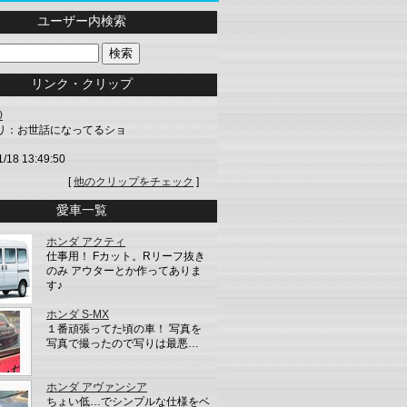
ユーザー内検索
リンク・クリップ
0
リ：お世話になってるショ
1/18 13:49:50
[
他のクリップをチェック
]
愛車一覧
ホンダ アクティ
仕事用！ Fカット。Rリーフ抜き
のみ アウターとか作ってありま
す♪
ホンダ S-MX
１番頑張ってた頃の車！ 写真を
写真で撮ったので写りは最悪…
ホンダ アヴァンシア
ちょい低…でシンプルな仕様をベ