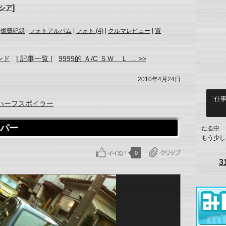
]
シア
|
燃費記録
|
フォトアルバム
|
フォト (4)
|
クルマレビュー
|
買
ンド
| 記事一覧 |
9999的 Ａ/C ＳＷ Ｌ ... >>
2010年4月24日
「仕事
ハーフスポイラー
ンパー
たる中
もう少し
0
3