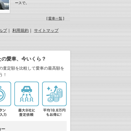
ースで。
[
愛車一覧
]
ルプ
｜
利用規約
｜
サイトマップ
たの愛車、今いくら？
の査定額を比較して愛車の最高額を
う！
カー