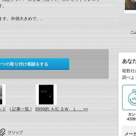
す。
ます。外側大きめで。。
ヘ
あな
ーツの取り付け相談をする
複数社
調べよ
ンド
| 記事一覧 |
9999的 Ａ/C ＳＷ Ｌ ... >>
メー