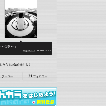
〜♪仕事～♪」
何シテル？
09/30 17:38
したらまた始めるかも？
1
31
フォロー
フォロワー