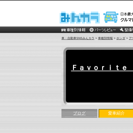
車・自動車SNSみんカラ
>
車種別情報
>
ホンダ
>
ア
Ｆａｖｏｒｉｔｅ
ブログ
愛車紹介