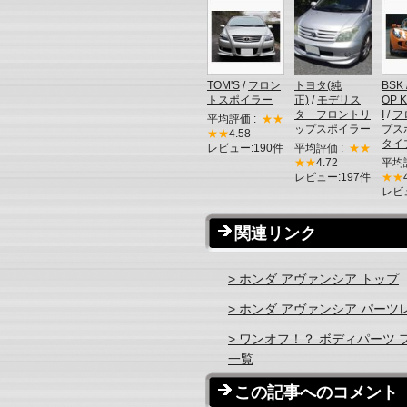
TOM'S
/
フロン
トヨタ(純
BSK 
トスポイラー
正)
/
モデリス
OP 
タ フロントリ
I
/
フ
平均評価 :
★★
ップスポイラー
プス
★★
4.58
タイ
レビュー:190件
平均評価 :
★★
★★
4.72
平均
レビュー:197件
★★
レビ
関連リンク
> ホンダ アヴァンシア トップ
> ホンダ アヴァンシア パーツ
> ワンオフ！？ ボディパーツ
一覧
この記事へのコメント