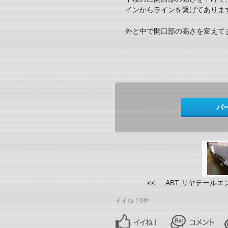
インからラインを繋げてありま
外と中で開口部の高さを変えて
パ
<< ABT リヤテールエ
イイね！0件