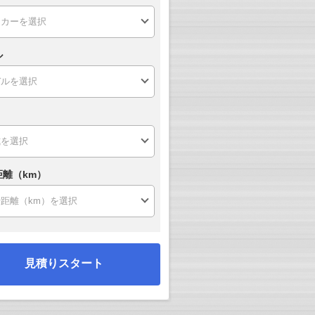
ル
距離（km）
見積りスタート