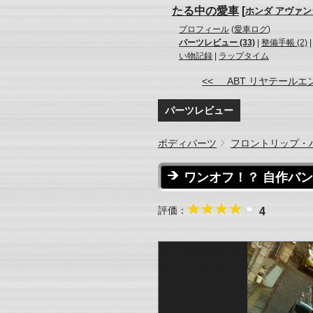
たる中の愛車
[
ホンダ アヴァン
プロフィール
(
愛車ログ
)
パーツレビュー (33)
|
整備手帳 (2)
い物記録
|
ラップタイム
<< ABT リヤテールエ
パーツレビュー
ボディパーツ
フロントリップ・
ワンオフ！？ 自作バ
評価：
4