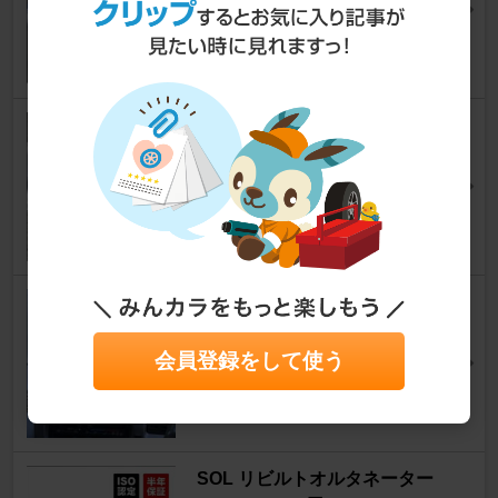
3
ダメハツ(純正) エキマニ改
ハイゼットカーゴ
[S320/S321/330V/331V]
へばまず（㌔％さん
7
Avylet （Made in China） ディ
スプレーオーディオ
会員登録をして使う
ハイゼットカーゴ
[S320/S321/330V/331V]
平凡な農民さん
6
SOL リビルトオルタネーター