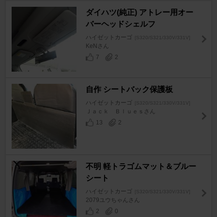
ダイハツ(純正) アトレー用オー
バーヘッドシェルフ
ハイゼットカーゴ
[S320/S321/330V/331V]
KeNさん
7
2
自作 シートバック保護板
ハイゼットカーゴ
[S320/S321/330V/331V]
Ｊａｃｋ Ｂｌｕｅｓさん
13
2
不明 軽トラゴムマット＆ブルー
シート
ハイゼットカーゴ
[S320/S321/330V/331V]
2079ユウちゃんさん
2
0