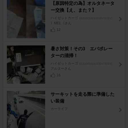
【原因特定の為】オルタネータ
ー交換【え、また？】
ハイゼットカーゴ
[S320/S321/330V/331V]
》MEL《さん
12
暑さ対策！その3 エバポレー
ターの清掃！
ハイゼットカーゴ
[S320/S321/330V/331V]
アルヌーさん
16
サーキットを走る際に準備した
い装備
カーライフ