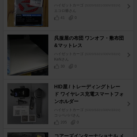
ハイゼットカーゴ
[S320/S321/330V/331V]
エコロ爺さん
41
0
呉服屋の布団 ワンオフ・敷布団
&マットレス
ハイゼットカーゴ
[S320/S321/330V/331V]
KeNさん
30
0
HID屋 / トレーディングトレー
ド ワイヤレス充電スマートフォ
ンホルダー
ハイゼットカーゴ
[S320/S321/330V/331V]
コッペパパさん
205
0
コアーズインターナショナル メ