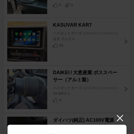
6
0
KASUVAR KAR7
ハイゼットカーゴ
[S320/S321/330V/331V]
はま さんさん
43
DAIKEI / 大恵産業 ボススペー
サー（アルミ製）
ハイゼットカーゴ
[S320/S321/330V/331V]
na-ta9さん
4
ダイハツ(純正) AC100V電源
ハイゼットカーゴ
[S320/S321/330V/331V]
hiro@♪♪♪さん