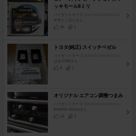
ッキモール8ミリ
ハイゼットカーゴ
[S320/S321/330V/331V]
中年としぼんさん
46
1
トヨタ(純正) スイッチベゼル
ハイゼットカーゴ
[S320/S321/330V/331V]
はる-POMさん
8
2
オリジナル エアコン調整つまみ
ハイゼットカーゴ
[S320/S321/330V/331V]
teketeke-shinyaさん
16
2