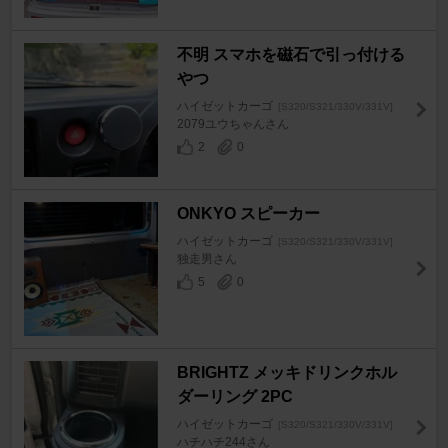
不明 スマホを磁石で引っ付ける
やつ
ハイゼットカーゴ
[S320/S321/330V/331V]
2079ユウちゃんさん
2
0
ONKYO スピーカー
ハイゼットカーゴ
[S320/S321/330V/331V]
独走男さん
5
0
BRIGHTZ メッキドリンクホル
ダーリング 2PC
ハイゼットカーゴ
[S320/S321/330V/331V]
ハチハチ244さん