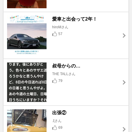
愛車と出会って2年！
hiroMさん
57
叔母からの…
THE TALLさん
79
出張②
.ξさん
69