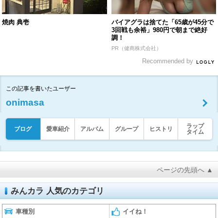
焼肉 典壱
バイアグラは捨てた「65歳が45分で
3回戦も余裕」980円で朝まで絶好
調！
PR（健商株式会社）
Recommended by
この記事を書いたユーザー
onimasa
ラップ
ブログ
愛車紹介
アルバム
グループ
ヒストリ
タイム
ページの先頭へ ▲
みんカラ 人気のカテゴリ
車種別
イイね！