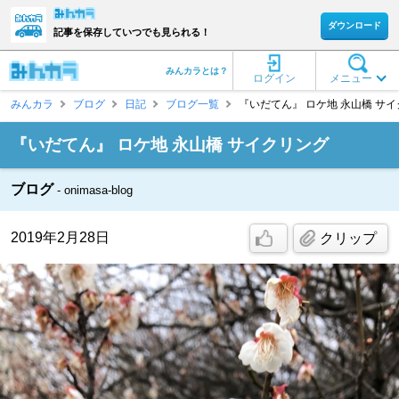
ダウンロード
記事を保存していつでも見られる！
みんカラとは？
ログイン
メニュー
みんカラ
ブログ
日記
ブログ一覧
『いだてん』 ロケ地 永山橋 サイクリ
『いだてん』 ロケ地 永山橋 サイクリング
ブログ
onimasa-blog
2019年2月28日
クリップ