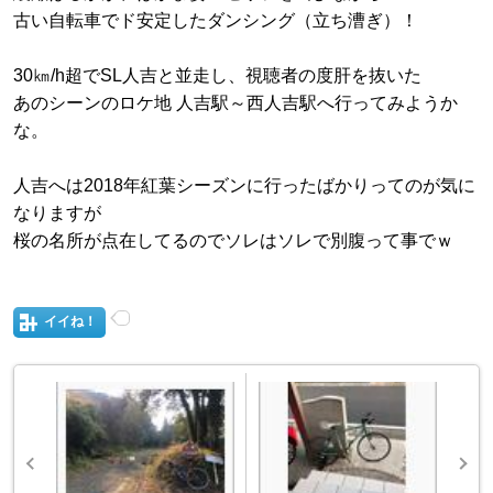
古い自転車でド安定したダンシング（立ち漕ぎ）！
30㎞/h超でSL人吉と並走し、視聴者の度肝を抜いた
あのシーンのロケ地 人吉駅～西人吉駅へ行ってみようか
な。
人吉へは2018年紅葉シーズンに行ったばかりってのが気に
なりますが
桜の名所が点在してるのでソレはソレで別腹って事でｗ
イイね！