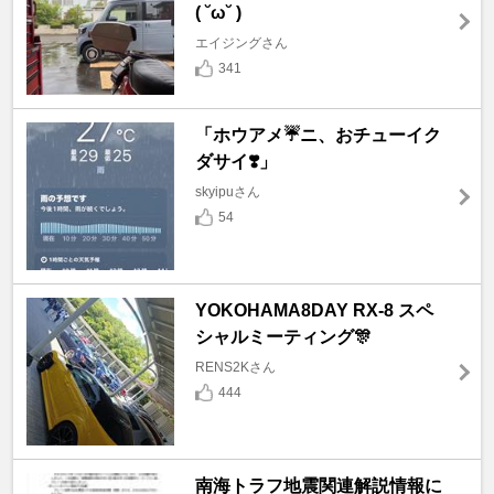
( ˘ω˘ )
エイジングさん
341
「ホウアメ☔️ニ、おチューイク
ダサイ❣️」
skyipuさん
54
YOKOHAMA8DAY RX-8 スペ
シャルミーティング🎊
RENS2Kさん
444
南海トラフ地震関連解説情報に