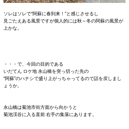
ソレはソレで“阿蘇に春到来！”と感じさせるし
見ごたえある風景ですが個人的には秋～冬の阿蘇の風景が
上かな。
・・・で、今回の目的である
いだてん ロケ地 永山橋を突っ切った先の
“阿蘇”のハナシで盛り上がっちゃってるので話を戻しまし
ょうか。
永山橋は菊池市街方面から向かうと
菊池渓谷に入る直前 右手の集落にあります。