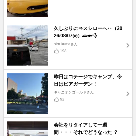
久しぶりに⇒スシローへ‥（20
26/08/07㈮）🚗🍣💨
hiro-kumaさん
198
昨日はコテージでキャンプ、今
日はビアガーデン！
キャニオンゴールドさん
92
会社をリタイアして一週
間・・・それでどうなった ？