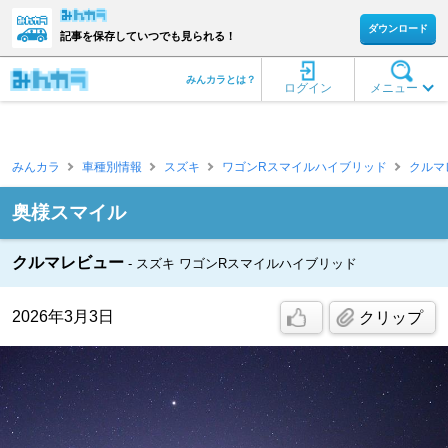
ダウンロード
記事を保存していつでも見られる！
みんカラとは？
ログイン
メニュー
みんカラ
車種別情報
スズキ
ワゴンRスマイルハイブリッド
クルマ
奥様スマイル
クルマレビュー
スズキ ワゴンRスマイルハイブリッド
2026年3月3日
クリップ