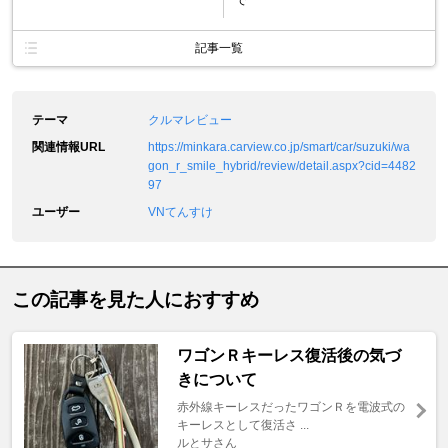
記事一覧
テーマ
クルマレビュー
関連情報URL
https://minkara.carview.co.jp/smart/car/suzuki/wa
gon_r_smile_hybrid/review/detail.aspx?cid=4482
97
ユーザー
VNてんすけ
この記事を見た人におすすめ
ワゴンＲキーレス復活後の気づ
きについて
赤外線キーレスだったワゴンＲを電波式の
キーレスとして復活さ ...
ルとサさん