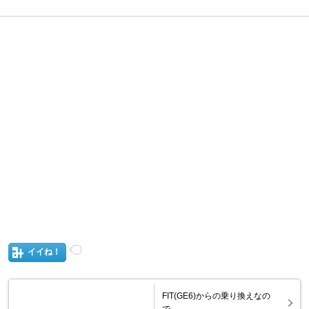
イイね！
FIT(GE6)からの乗り換えなの
で