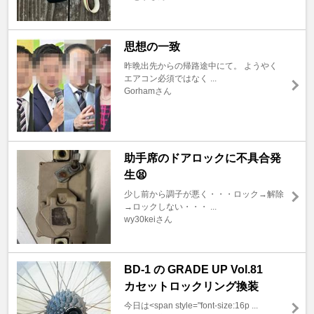
思想の一致
昨晩出先からの帰路途中にて。 ようやく
エアコン必須ではなく ...
Gorhamさん
助手席のドアロックに不具合発
生😫
少し前から調子が悪く・・・ロック→解除
→ロックしない・・・ ...
wy30keiさん
BD-1 の GRADE UP Vol.81
カセットロックリング換装
今日は<span style="font-size:16p ...