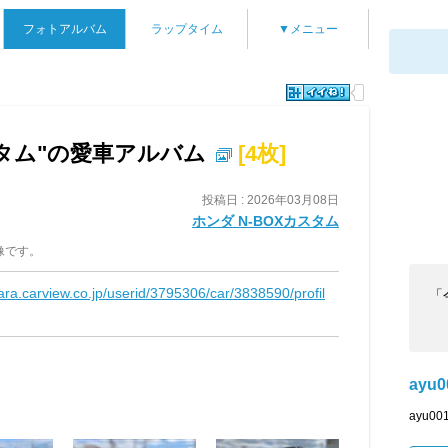
フォトアルバム
ラップタイム
▼メニュー
スタム"の愛車アルバム
[4枚]
投稿日 : 2026年03月08日
ホンダ N-BOXカスタム
像です。
kara.carview.co.jp/userid/3795306/car/3838590/profil
「
ayu0
ayu