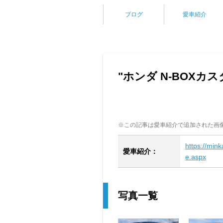
ブログ
愛車紹介
"ホンダ N-BOXカ
※この記事は愛車紹介で追加された画
https://min
愛車紹介：
e.aspx
写真一覧