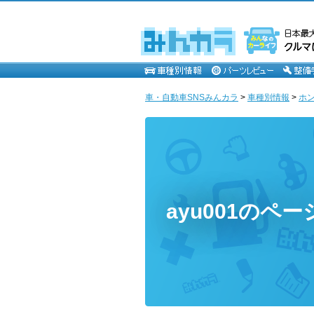
車・自動車SNSみんカラ
>
車種別情報
>
ホ
ayu001のペー