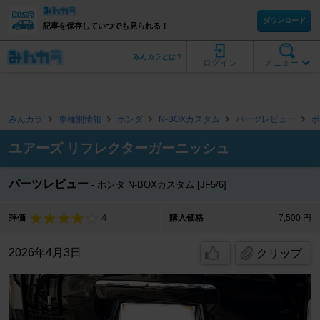
ダウンロード
記事を保存していつでも見られる！
みんカラとは？
ログイン
メニュー
みんカラ
車種別情報
ホンダ
N-BOXカスタム
パーツレビュー
ボ
ユアーズ リフレクターガーニッシュ
パーツレビュー
ホンダ N-BOXカスタム [JF5/6]
4
評価
購入価格
7,500 円
2026年4月3日
クリップ