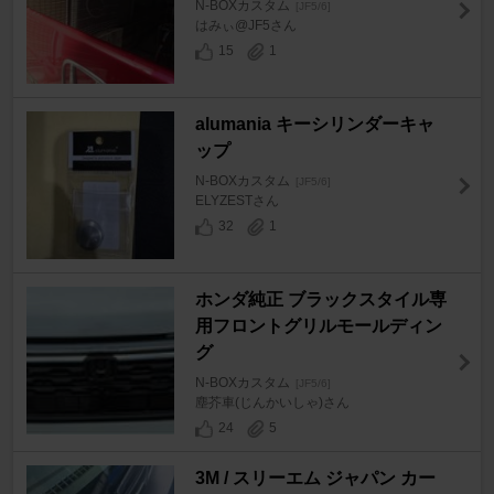
N-BOXカスタム
[JF5/6]
はみぃ@JF5さん
15
1
alumania キーシリンダーキャ
ップ
N-BOXカスタム
[JF5/6]
ELYZESTさん
32
1
ホンダ純正 ブラックスタイル専
用フロントグリルモールディン
グ
N-BOXカスタム
[JF5/6]
塵芥車(じんかいしゃ)さん
24
5
3M / スリーエム ジャパン カー