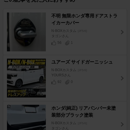
不明 無限ホンダ専用ドアストラ
イカーカバー
N-BOXカスタム
[JF5/6]
タゴンさん
56
1
ユアーズ サイドガーニッシュ
N-BOXカスタム
[JF5/6]
YOURSさん
92
0
ホンダ(純正) リアバンパー未塗
装部分ブラック塗装
N-BOXカスタム
[JF5/6]
タゴンさん