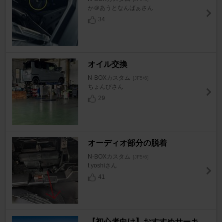
か＠あうとなんばぁさん
34
オイル交換
N-BOXカスタム
[JF5/6]
ちょんびさん
29
オーディオ部分の脱着
N-BOXカスタム
[JF5/6]
t.yoshiさん
41
【初心者向け】おすすめサーキ