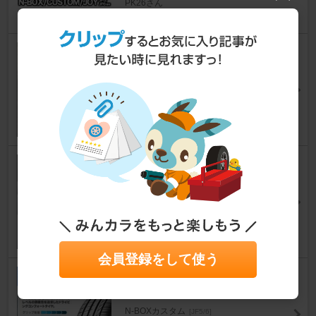
PK26さん
7
MUGEN / 無限 ヘキサゴンオイ
ルフィラーキャップ
N-BOXカスタム
[JF5/6]
RAIMA-0014さん
10
ホンダ(純正) 大型ルーフコンソ
ール
N-BOXカスタム
[JF5/6]
こばカラさん
25
会員登録をして使う
GOODYEAR EfficientGrip Co
mfort
N-BOXカスタム
[JF5/6]