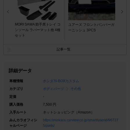
MORI SAWA 助手席トレイ コ
ユアーズ フロントバンパーガ
ンソール ラバーマット他 4種
ーニッシュ 3PCS
セット
記事一覧
詳細データ
車種情報
ホンダ N-BOXカスタム
カテゴリ
ボディパーツ
その他
定価
-
購入価格
7,500 円
入手ルート
ネットショッピング（Amazon）
みんカラオフィシ
https://minkara.carview.co.jp/smart/userid/96727
ャルページ
5/parts/