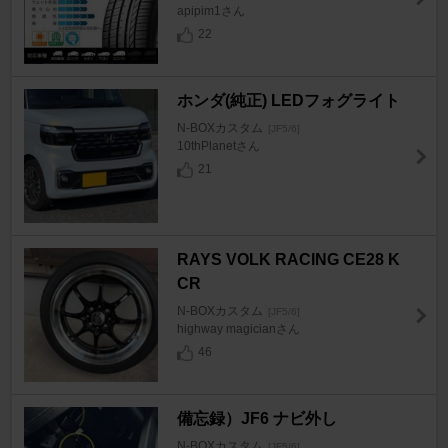
apipim1さん
22
ホンダ(純正) LEDフォグライト
N-BOXカスタム
[JF5/6]
10thPlanetさん
21
RAYS VOLK RACING CE28 K
CR
N-BOXカスタム
[JF5/6]
highway magicianさん
46
備忘録）JF6 ナビ外し
N-BOXカスタム
[JF5/6]