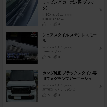
ラッピング カーボン調(ブラッ
ク)
N-BOXカスタム
[JF5/6]
chigasaki64さん
15
0
シェアスタイル ステンレスモー
ル
N-BOXカスタム
[JF5/6]
ひーらっぴさん
24
0
ホンダ純正 ブラックスタイル専
用フォグランプガーニッシュ
N-BOXカスタム
[JF5/6]
塵芥車(じんかいしゃ)さん
27
3