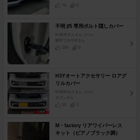
76
0
不明 jf5 専用ボルト隠しカバー
N-BOXカスタム
[JF5/6]
留年ワカサギさん
159
0
H3Yオートアクセサリー ロアグ
リルカバー
N-BOXカスタム
[JF5/6]
タゴンさん
55
3
M・factory リアワイパーレス
キット（ピアノブラック調）