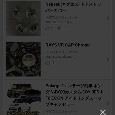
Negesu(ネグエス) ドアストッ
パーカバー
N-BOXカスタム
[JF5/6]
tomozou７７７さん
58
0
RAYS VR CAP Chrome
N-BOXカスタム
[JF5/6]
highway magicianさん
43
Enlarge / エンラージ商事 ホン
ダ N-BOX/カスタム/JOY JF5 J
F6 ECON アイドリングストッ
プキャンセラー
N-BOXカスタム
[JF5/6]