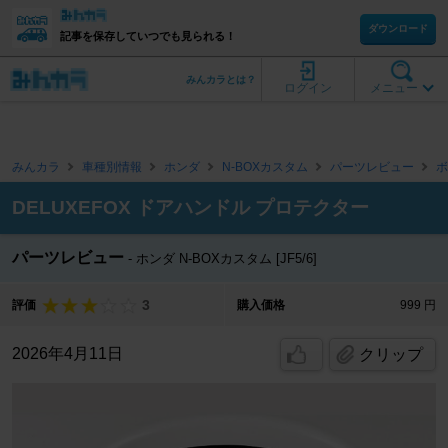
ダウンロード
記事を保存していつでも見られる！
みんカラとは？
ログイン
メニュー
みんカラ
車種別情報
ホンダ
N-BOXカスタム
パーツレビュー
ボ
DELUXEFOX ドアハンドル プロテクター
パーツレビュー
ホンダ N-BOXカスタム [JF5/6]
3
評価
購入価格
999 円
2026年4月11日
クリップ