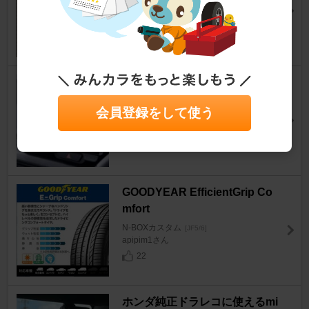
N-BOXカスタム
[JF5/6]
yasu369さん
22
ホンダ(純正) LXU-272NBi
N-BOXカスタム
[JF5/6]
会員登録をして使う
た～にゃさん
62
GOODYEAR EfficientGrip Co
mfort
N-BOXカスタム
[JF5/6]
apipim1さん
22
ホンダ純正ドラレコに使えるmi