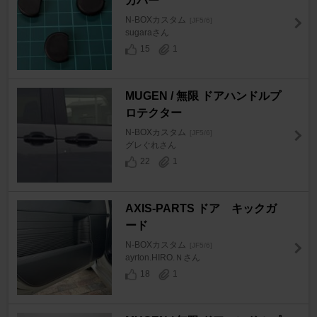
カバー
N-BOXカスタム
[JF5/6]
sugaraさん
15
1
MUGEN / 無限 ドアハンドルプ
ロテクター
N-BOXカスタム
[JF5/6]
グレぐれさん
22
1
AXIS-PARTS ドア キックガ
ード
N-BOXカスタム
[JF5/6]
ayrton.HIRO.Ｎさん
18
1