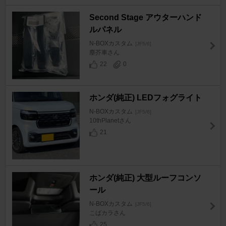
Second Stage アウターハンド
ルパネル
N-BOXカスタム
[JF5/6]
塵芥車さん
22
0
ホンダ(純正) LEDフォグライト
N-BOXカスタム
[JF5/6]
10thPlanetさん
21
ホンダ(純正) 大型ルーフコンソ
ール
N-BOXカスタム
[JF5/6]
こばカラさん
25