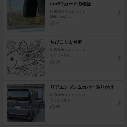
croSDカードの検証
N-BOXカスタム
[JF5/6]
Multipliesさん
37
ちびこり１号車
N-BOXカスタム
[JF5/6]
ちびこりさん
14
リアエンブレムカバー貼り付け
N-BOXカスタム
[JF5/6]
ちょんびさん
43