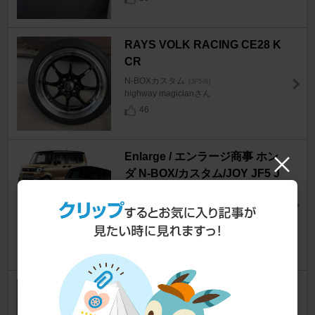
RAYS VOLK RACING CE28 K
CR
N-BOXカスタム
[JF5/6]
highway magicianさん
46
Enlarge / エンラージ商事 ホン
ダ N-BOX/カスタム/JOY JF5 J
F6 ECON アイドリングストッ
プキャンセラー
N-BOXカスタム
[JF5/6]
PK26さん
7
CYBER STORK CYBER AIR C
K-A10