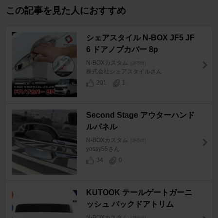
この記事を見た人におすすめ
シェアスタイル N-BOX JF5 JF
6 ドアノブカバー 8p
N-BOXカスタム
[JF5/6]
株式会社シェアスタイルさん
201
1
Second Stage アウターハンド
ルパネル
N-BOXカスタム
[JF5/6]
yossy55さん
34
0
KUTOOK テールゲートガーニ
ッシュ バックドアトリム
N-BOXカスタム
[JF5/6]