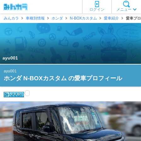
ログイン
メニュー
みんカラ
車種別情報
ホンダ
N-BOXカスタム
愛車紹介
愛車プロフ
ayu001
ayu001
ホンダ N-BOXカスタム の愛車プロフィール