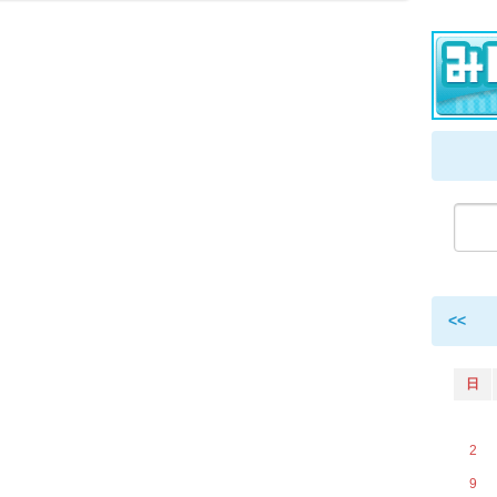
<<
日
2
9