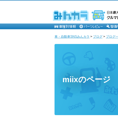
車・自動車SNSみんカラ
>
ブログ
>
ブログ一覧 
miixのページ