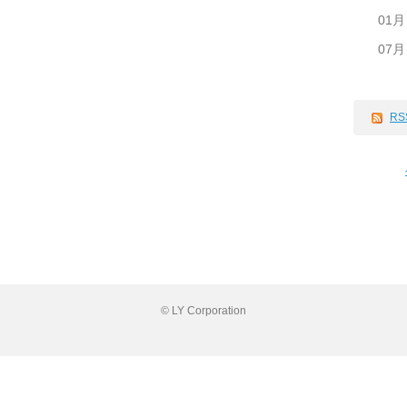
01月
07月
RS
© LY Corporation