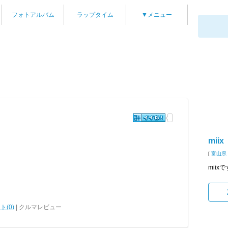
フォトアルバム
ラップタイム
▼メニュー
miix
[
富山県
mii
ト(0)
| クルマレビュー