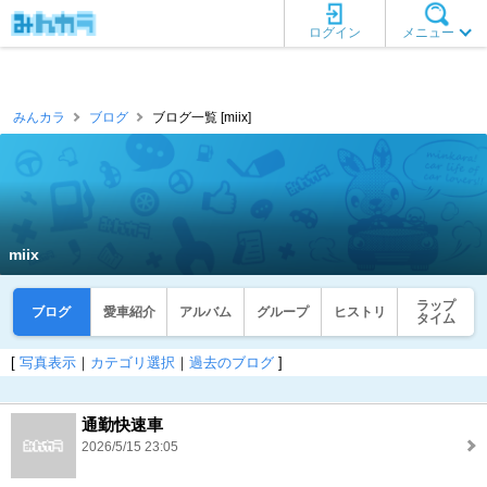
ログイン
メニュー
みんカラ
ブログ
ブログ一覧 [miix]
miix
ラップ
ブログ
愛車紹介
アルバム
グループ
ヒストリ
タイム
[
写真表示
｜
カテゴリ選択
｜
過去のブログ
]
通勤快速車
2026/5/15 23:05