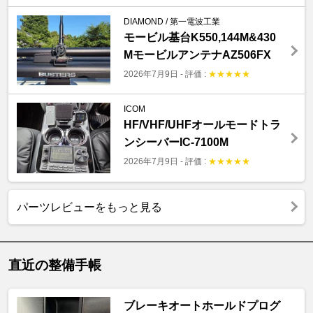
DIAMOND / 第一電波工業
モービル基台K550,144M&430
MモービルアンテナAZ506FX
2026年7月9日
-
評価 :
★
★
★
★
★
ICOM
HF/VHF/UHFオールモードトラ
ンシーバーIC-7100M
2026年7月9日
-
評価 :
★
★
★
★
★
パーツレビューをもっと見る
直近の整備手帳
ブレーキオートホールドプログ