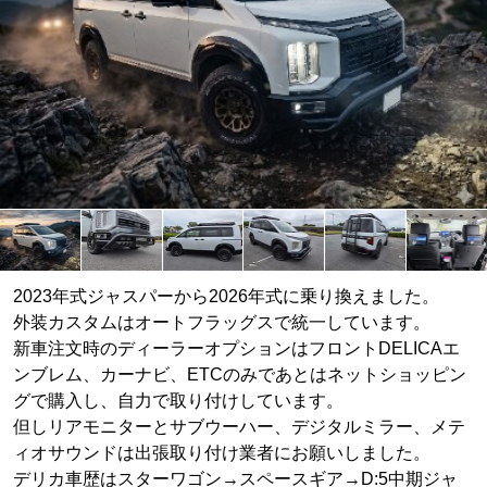
2023年式ジャスパーから2026年式に乗り換えました。
外装カスタムはオートフラッグスで統一しています。
新車注文時のディーラーオプションはフロントDELICAエ
ンブレム、カーナビ、ETCのみであとはネットショッピン
グで購入し、自力で取り付けしています。
但しリアモニターとサブウーハー、デジタルミラー、メテ
ィオサウンドは出張取り付け業者にお願いしました。
デリカ車歴はスターワゴン→スペースギア→D:5中期ジャ