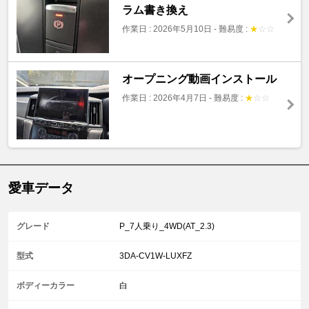
ラム書き換え
作業日 : 2026年5月10日
-
難易度 :
★
☆
☆
オープニング動画インストール
作業日 : 2026年4月7日
-
難易度 :
★
☆
☆
愛車データ
グレード
P_7人乗り_4WD(AT_2.3)
型式
3DA-CV1W-LUXFZ
ボディーカラー
白