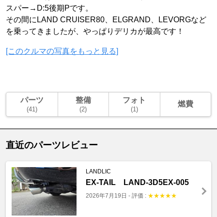
スパー→D:5後期Pです。
その間にLAND CRUISER80、ELGRAND、LEVORGなど
を乗ってきましたが、やっぱりデリカが最高です！
[このクルマの写真をもっと見る]
パーツ
整備
フォト
燃費
(41)
(2)
(1)
直近のパーツレビュー
LANDLIC
EX-TAIL LAND-3D5EX-005
2026年7月19日
-
評価 :
★
★
★
★
★