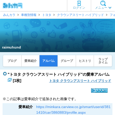
ログイン
メニュー
みんカラ
車種別情報
トヨタ
クラウンアスリート ハイブリッド
フ
raimuhund
ラップ
ブログ
愛車紹介
アルバム
グループ
ヒストリ
タイム
"トヨタ クラウンアスリート ハイブリッド"の愛車アルバム
[1枚]
トヨタ クラウンアスリート ハイブリッド
※この記事は愛車紹介で追加された画像です。
愛車紹介
https://minkara.carview.co.jp/smart/userid/381
1410/car/3860883/profile.aspx