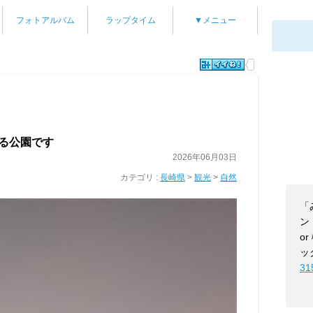
フォトアルバム
ラップタイム
▼メニュー
る公園です
2026年06月03日
カテゴリ :
長崎県
>
観光
>
自然
「
ン【
o
ッ
31