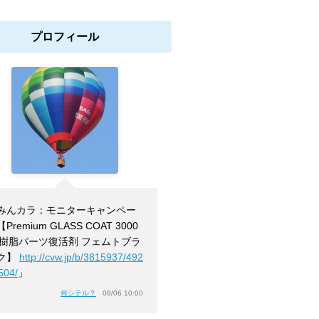
プロフィール
みんカラ：モニターキャンペー
Premium GLASS COAT 3000
r 樹脂パーツ復活剤 フェムトブラ
ク】
http://cvw.jp/b/3815937/492
504/
」
何シテル？
08/06 10:00