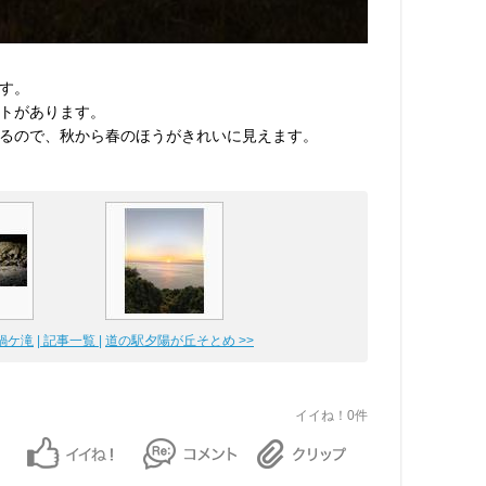
す。
トがあります。
るので、秋から春のほうがきれいに見えます。
 鍋ケ滝
| 記事一覧 |
道の駅夕陽が丘そとめ >>
イイね！0件