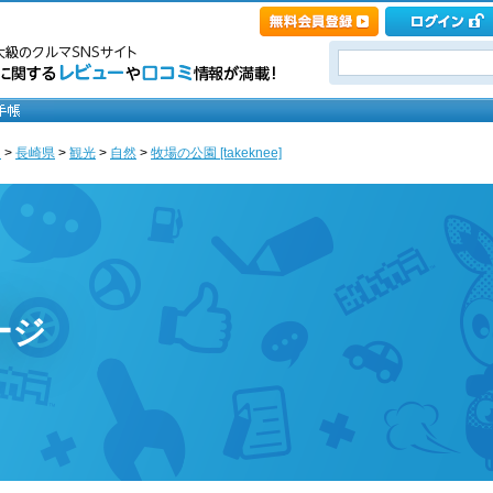
ト
>
長崎県
>
観光
>
自然
>
牧場の公園 [takeknee]
ージ