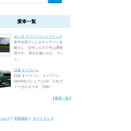
愛車一覧
ホンダ フリード+ハイブリッド
車中泊用でしたがキャラバンを
購入し、交代したので今は通勤
用です。 馬力が無いのと、マニ
ュ ...
日産 キャラバン
日産 キャラバン ５ドアバン
GRANDプレミアムGX 2.4Lデ
ィーゼルターボ 2WD ...
[
愛車一覧
]
ヘルプ
｜
利用規約
｜
サイトマップ