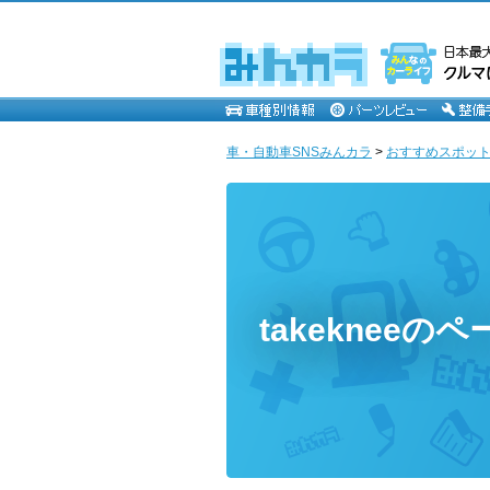
車・自動車SNSみんカラ
>
おすすめスポッ
takekneeのペ