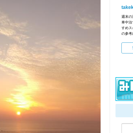
take
週末の
車中泊
すめス
の参考に