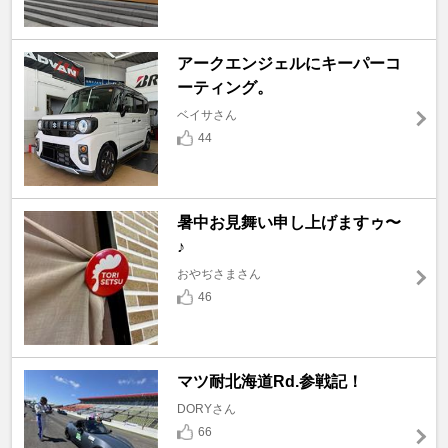
アークエンジェルにキーパーコ
ーティング。
ベイサさん
44
暑中お見舞い申し上げますゥ〜
♪
おやぢさまさん
46
マツ耐北海道Rd.参戦記！
DORYさん
66