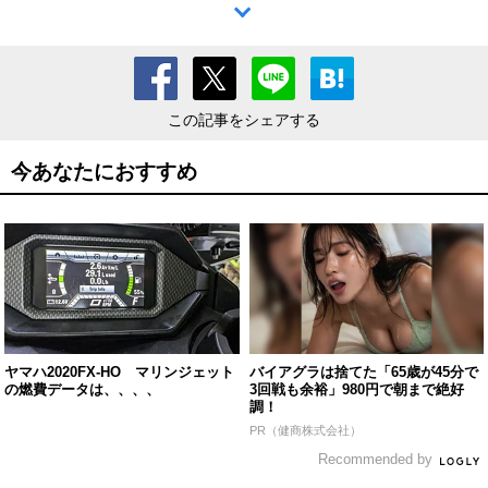
この記事をシェアする
今あなたにおすすめ
ヤマハ2020FX-HO マリンジェット
バイアグラは捨てた「65歳が45分で
の燃費データは、、、、
3回戦も余裕」980円で朝まで絶好
調！
PR（健商株式会社）
Recommended by