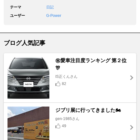
テーマ
日記
ユーザー
G-Power
ブログ人気記事
㊗️愛車注目度ランキング 第２位
🎊
IS正くんさん
82
ジブリ展に行ってきました🏍️
gen-1985さん
49