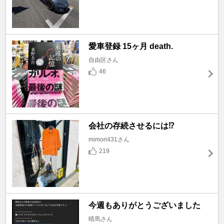
愛車登録 15ヶ月 death.
自由区さん
46
会社の存続させるには⁉️
mimori431さん
219
今週もありがとうございました
晴馬さん