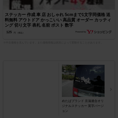
ステッカー 作成 車 店 おしゃれ 5cmまで1文字同価格 送
料無料 アウトドア かっこいい 高品質 オーダー カッティ
ング 切り文字 表札 名前 ポスト 数字
125
円 （税込）
※中古価格を含んでいます。また価格情報は状況によって変動することがあります。
めたばブランド 京滋連合オリ
ジナルステッカー 英字バージ
ョン