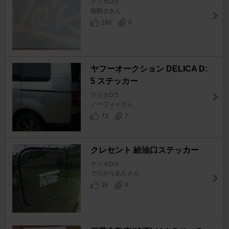
デリカD:5
龍騎士さん
182
0
ヤフーオークション DELICA D:
5 ステッカー
デリカD:5
ノーフィーさん
73
7
クレセント 給油口ステッカー
デリカD:5
でりかりあんさん
26
4