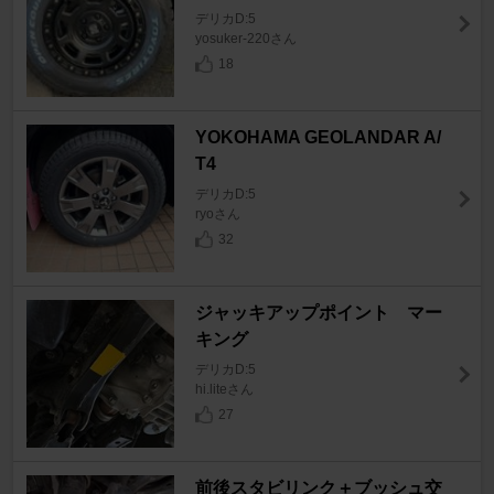
デリカD:5
yosuker-220さん
18
YOKOHAMA GEOLANDAR A/
T4
デリカD:5
ryoさん
32
ジャッキアップポイント マー
キング
デリカD:5
hi.liteさん
27
前後スタビリンク＋ブッシュ交