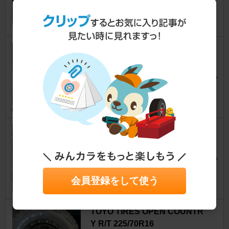
yosuker-220さん
31
ALPINE DVR-DM1046A-IC
デリカD:5
moto.anzさん
15
X-Fang インテークダクト5500
デリカD:5
viva la tamさん
28
会員登録をして使う
TOYO TIRES OPEN COUNTR
Y R/T 225/70R16