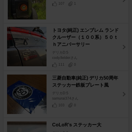
107
1
トヨタ(純正) エンブレム ランド
クルーザー（１００系）５０ｔ
ｈアニバーサリー
デリカD:5
cody.fielderさん
111
0
三菱自動車(純正) デリカ50周年
ステッカー鉄板プレート風
デリカD:5
samurai374さん
103
0
CoLoR's ステッカー大