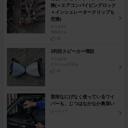
換(＋エアコンパイピングロック
＋インシュレータークリップも
交換)
デリカD:5
chiru2さん
20
3列目スピーカー増設
デリカD:5
ピカちゃん57さん
16
普段なにげなく使っているワイ
パーも、じつはなかなか奥深い
カーライフ