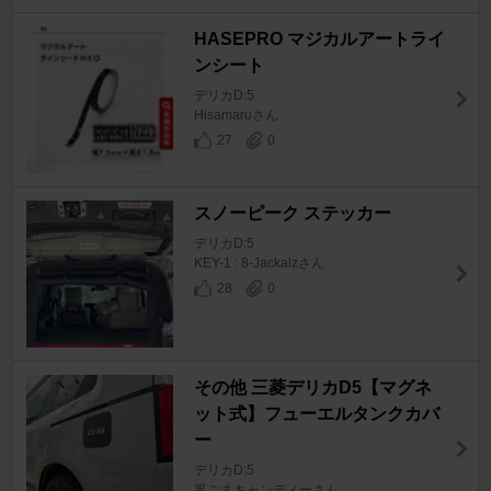
HASEPRO マジカルアートライ
ンシート
デリカD:5
Hisamaruさん
27
0
スノーピーク ステッカー
デリカD:5
KEY-1 : 8-Jackalzさん
28
0
その他 三菱デリカD5【マグネ
ット式】フューエルタンクカバ
ー
デリカD:5
黒ごまキャンディーさん