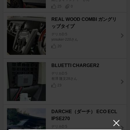
25
0
REAL WOOD COMBI ガングリ
ップタイプ
デリカD:5
yosuker-220さん
20
BLUETTI CHARGER2
デリカD:5
有澤 隆文28さん
23
DARCHE（ダーチ） ECO ECL
IPSE270
デリカD:5