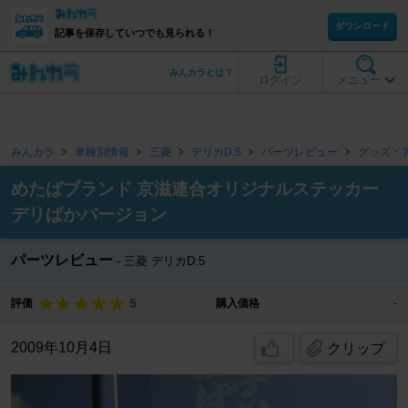
ダウンロード
記事を保存していつでも見られる！
みんカラとは？
ログイン
メニュー
みんカラ
車種別情報
三菱
デリカD:5
パーツレビュー
グッズ・
めたばブランド 京滋連合オリジナルステッカー
デリばかバージョン
パーツレビュー
三菱 デリカD:5
5
評価
購入価格
-
2009年10月4日
クリップ