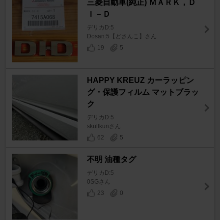
三菱自動車(純正) ＭＡＲＫ，Ｄ
Ｉ－Ｄ
デリカD:5
Dosan:5【どさんこ】さん
19
5
HAPPY KREUZ カーラッピン
グ・保護フィルム マットブラッ
ク
デリカD:5
skullkunさん
62
5
不明 油種タグ
デリカD:5
0SGさん
23
0