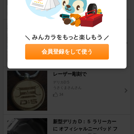
とりあえずアーシング完成。
デリカD:5
よっし～１２１６さん
59
0
会員登録をして使う
レーザー彫刻で
デリカD:5
うさくまさんさん
34
新型デリカ Ⅾ：５ ラリーカー
に オフィシャルニーパッド フ