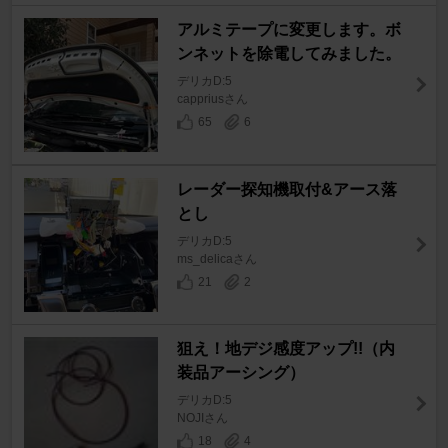
アルミテープに変更します。ボ
ンネットを除電してみました。
デリカD:5
cappriusさん
65
6
レーダー探知機取付&アース落
とし
デリカD:5
ms_delicaさん
21
2
狙え！地デジ感度アップ!!（内
装品アーシング）
デリカD:5
NOJIさん
18
4