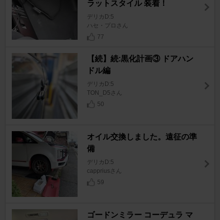
ラットスタイル 装着！
デリカD:5
ハセ・プロさん
77
【続】続:黒化計画③ ドアハン
ドル編
デリカD:5
TON_D5さん
50
オイル交換しました。遠征の準
備
デリカD:5
cappriusさん
59
ゴードンミラー コーデュラ マ