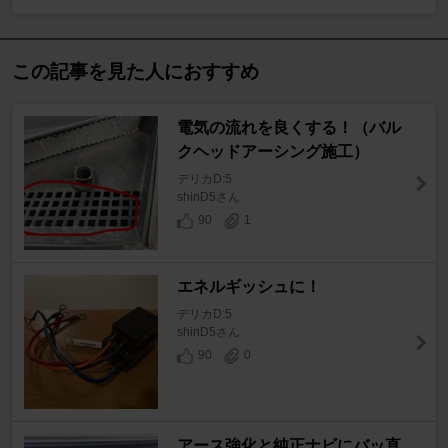
この記事を見た人におすすめ
電気の流れを良くする！（バル
クヘッドアーシング施工）
デリカD:5
shinD5さん
90
1
エネルギッシュに！
デリカD:5
shinD5さん
90
0
アース強化と純正ナビにバッ直