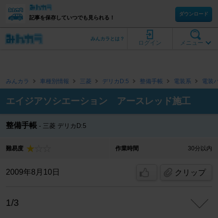
ダウンロード
記事を保存していつでも見られる！
みんカラとは？
ログイン
メニュー
みんカラ
車種別情報
三菱
デリカD:5
整備手帳
電装系
電装
エイジアソシエーション アースレッド施工
整備手帳
三菱 デリカD:5
難易度
作業時間
30分以内
2009年8月10日
クリップ
1/3