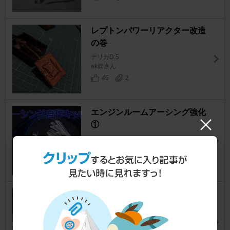
レプトンパワーリアクター改造
の巻
デリカD:5
ak@さん
45
2
エンジンルームアーシング強化
①
デリカD:5
ak@さん
42
1
アーシングキッド取付
デリカD:5
katukiyoさん
56
0