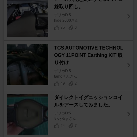
線取り回し。
デリカD:5
hide 2000さん
35
6
TGS AUTOMOTIVE TECHNOL
OGY 11POINT Earthing KIT 取
り付け
デリカD:5
tamoさんさん
49
2
ダイレクトイグニッションコイ
ルをアースしてみました。
デリカD:5
やたゆまさん
24
7