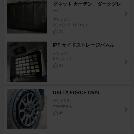
グネット カーテン ダークグレ
ー
デリカD:5
だいだい３０８９さん
22
IPF サイドストレージパネル
デリカD:5
UKくんさん
47
DELTA FORCE OVAL
デリカD:5
sho-ninさん
45