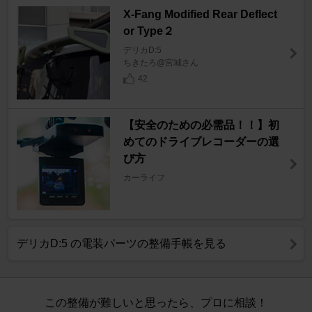
X-Fang Modified Rear Deflect
or Type２
デリカD:5
ちきたろ@宮城さん
42
【安全のための必需品！！】初
めてのドライブレコーダーの選
び方
カーライフ
デリカD:5 の電装パーツの整備手帳を見る
この整備が難しいと思ったら、プロに相談！