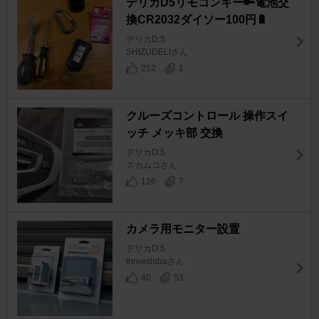
デリカD5リモコンキー🔑電池交
換CR2032ダイソー100円🔋
デリカD:5
SHIZUDELIさん
212
1
クルーズコントロール 操作スイ
ッチ メッキ部 交換
デリカD:5
スカムコさん
126
7
カメラ用モニター設置
デリカD:5
threeshibaさん
40
53