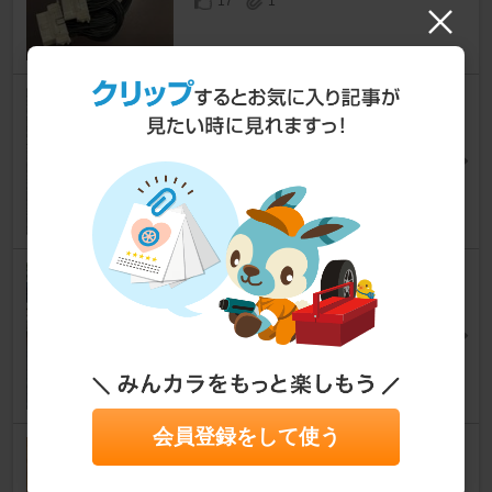
17
1
電動テールゲートキット取付
デリカD:5
☆モンブラン☆さん
22
4
グリルマーカー取付
デリカD:5
ゲンズさん
34
会員登録をして使う
3列目窓収納 自作
デリカD:5