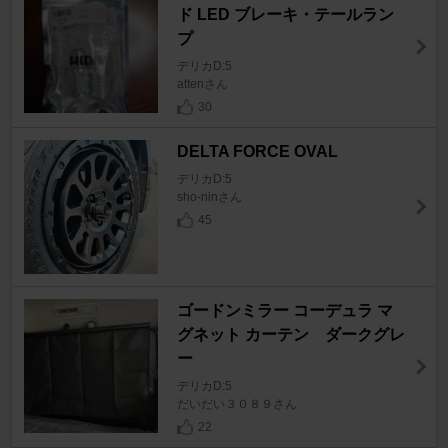
ド LED ブレーキ・テールラン
プ
デリカD:5
attenさん
30
DELTA FORCE OVAL
デリカD:5
sho-ninさん
45
ゴードンミラー コーデュラ マ
グネット カーテン ダークグレ
ー
デリカD:5
だいだい３０８９さん
22