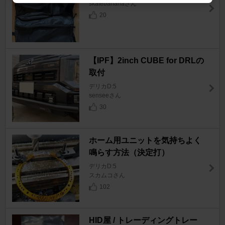
skatebananaさん
20
【IPF】2inch CUBE for DRLの
取付
デリカD:5
senseeさん
30
ホーム用ユニットを気持ちよく
鳴らす方法（決定打）
デリカD:5
スカムコさん
102
HID屋 / トレーディングトレー