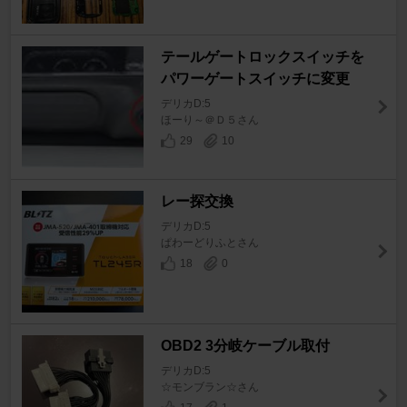
テールゲートロックスイッチを
パワーゲートスイッチに変更
デリカD:5
ほーり～＠Ｄ５さん
29
10
レー探交換
デリカD:5
ぱわーどりふとさん
18
0
OBD2 3分岐ケーブル取付
デリカD:5
☆モンブラン☆さん