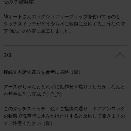
なので省略(笑)
輝オートさんのラグジュアリーグリップを付けてるのと，
タッチスイッチがどうやら水に敏感に反応するようなので
下側のこの位置に施工しました。
3/3
接続先も諸先輩方を参考に省略（爆）
アースがちゃんととれずに動作せず焦りましたが，なんと
か無事動作し完成です(^_^;)
このタッチスイッチ，色々ご指摘の通り，ドアアンロック
の状態で洗車時に水をかけたりすると反応して開きますの
でご注意ください（爆）