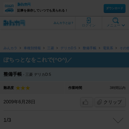
ダウンロード
記事を保存していつでも見られる！
みんカラとは？
ログイン
メニュー
みんカラ
車種別情報
三菱
デリカD:5
整備手帳
電装系
その
ぽちっとなをこれで(^O^)／
整備手帳
三菱 デリカD:5
難易度
作業時間
3時間以内
2009年6月28日
クリップ
1/3