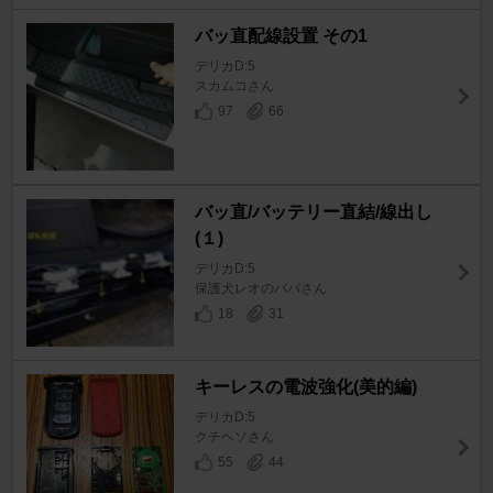
バッ直配線設置 その1
デリカD:5
スカムコさん
97
66
バッ直/バッテリー直結/線出し
(１)
デリカD:5
保護犬レオのパパさん
18
31
キーレスの電波強化(美的編)
デリカD:5
クチヘソさん
55
44