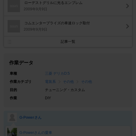
ローデストグリルに光るエンブレム
2009年9月9日
コムエンタープライズの車速ロック取付
2009年9月9日
記事一覧
作業データ
車種
三菱 デリカD:5
作業カテゴリ
電装系
その他
その他
目的
チューニング・カスタム
作業
DIY
G-Powerさん
G-Powerさんの愛車