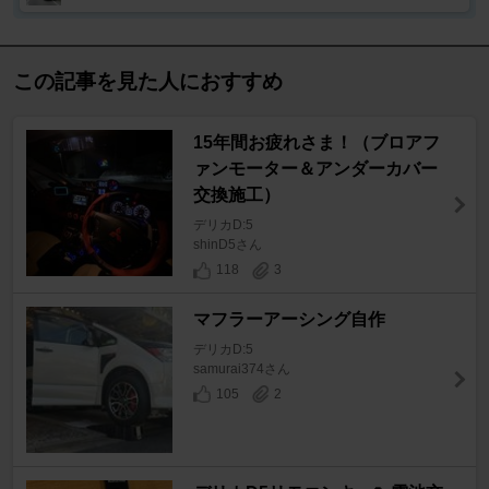
この記事を見た人におすすめ
15年間お疲れさま！（ブロアフ
ァンモーター＆アンダーカバー
交換施工）
デリカD:5
shinD5さん
118
3
マフラーアーシング自作
デリカD:5
samurai374さん
105
2