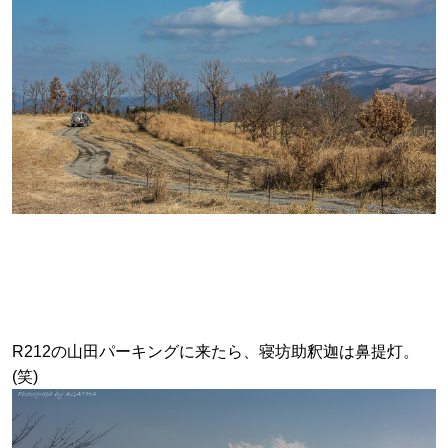
R212の山田パーキングに来たら、寝坊助釈迦は鼻提灯。
(笑)