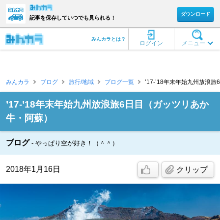
ダウンロード
記事を保存していつでも見られる！
みんカラとは？
ログイン
メニュー
みんカラ
ブログ
旅行/地域
ブログ一覧
’17-’18年末年始九州放浪
’17-’18年末年始九州放浪旅6日目（ガッツリあか
牛・阿蘇）
ブログ
やっぱり空が好き！（＾＾）
2018年1月16日
クリップ