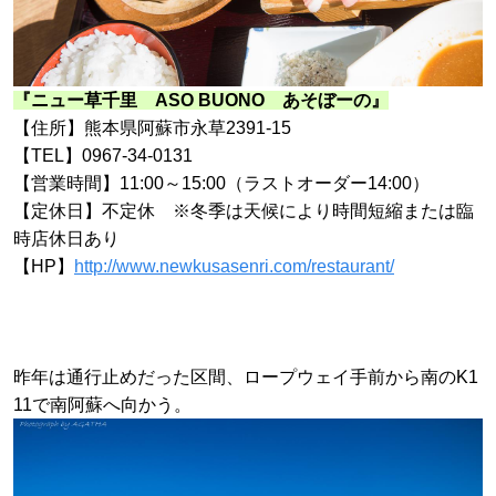
『ニュー草千里 ASO BUONO あそぼーの』
【
住所
】
熊本県阿蘇市永草2391-15
【
TEL
】
0967-34-0131
【
営業時間
】
11:00～15:00（ラストオーダー14:00）
【
定休日
】
不定休
※冬季は天候により時間短縮または臨
時店休日あり
【HP】
http://www.newkusasenri.com/restaurant/
昨年は通行止めだった区間、ロープウェイ手前から南のK1
11で南阿蘇へ向かう。