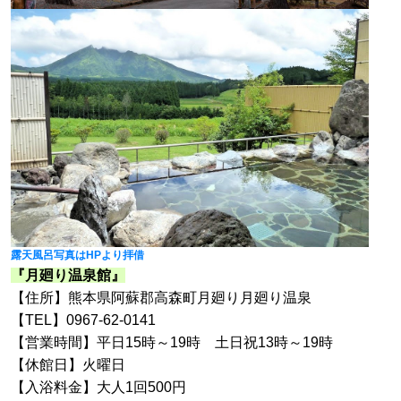
露天風呂写真はHPより拝借
『月廻り温泉館』
【住所】熊本県阿蘇郡高森町月廻り月廻り温泉
【TEL】0967-62-0141
【営業時間】平日15時～19時 土日祝13時～19時
【休館日】火曜日
【入浴料金】大人1回500円