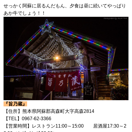
せっかく阿蘇に居るんだもん、夕食は昼に続いてやっぱり
あか牛でしょう！！
『旨乃蔵』
【住所】熊本県阿蘇郡高森町大字高森2814
【TEL】0967-62-3366
【営業時間】レストラン11:00～15:00 居酒屋17:30～2