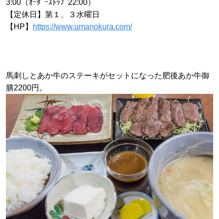
3:00（ｵｰﾀﾞｰｽﾄｯﾌﾟ22:00）
【定休日】第１、３水曜日
【HP】
https://www.umanokura.com/
馬刺しとあか牛のステーキがセットになった肥後あか牛御
膳2200円。