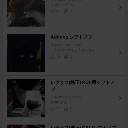
はっしぃ♪さん
40
0
Aohong シフトノブ
IS
[ASE30系/GSE30系]
くうとけいのおとうさんさん
58
0
レクサス(純正) RCF用シフトノ
ブ
IS
[ASE30系/GSE30系]
zukko.さん
38
7
レクサス(純正) GS用シフトノブ