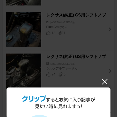
レクサス(純正) GS用シフトノブ
IS
[ASE30系/GSE30系]
PlumCrazyさん
18
1
レクサス(純正) GS用シフトノブ
IS
[ASE30系/GSE30系]
シルクアルファーさん
74
0
FALKEN AZENIS FK520L
IS
[ASE30系/GSE30系]
コッピィーさん
17