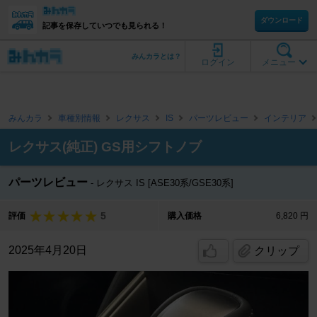
ダウンロード
記事を保存していつでも見られる！
みんカラとは？
ログイン
メニュー
みんカラ
車種別情報
レクサス
IS
パーツレビュー
インテリア
レクサス(純正) GS用シフトノブ
パーツレビュー
レクサス IS [ASE30系/GSE30系]
5
評価
購入価格
6,820 円
2025年4月20日
クリップ