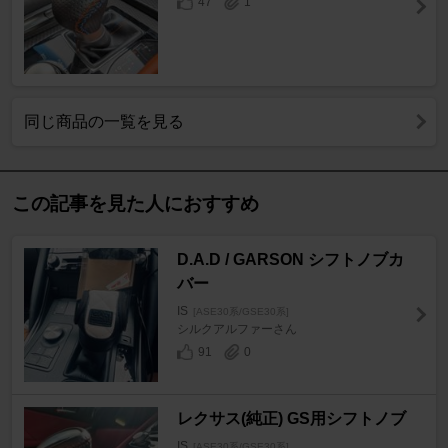
47
1
同じ商品の一覧を見る
この記事を見た人におすすめ
D.A.D / GARSON シフトノブカ
バー
IS
[ASE30系/GSE30系]
シルクアルファーさん
91
0
レクサス(純正) GS用シフトノブ
IS
[ASE30系/GSE30系]