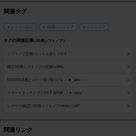
関連タグ
レクサス純正
GS用シフトノブ
シフトノブ
タグの関連記事
( GS用シフトノブ )
シフトノブ交換/ たっくん@ヒメオオ
純正GS用シフトノブの交換/ o3lllq
NX300h試乗とパーツ受け取り(^o .../ ★_taku
リモートタッチノブとGS F-SPOR .../ ★_taku
レクサス(純正) GS用シフトノブ/ Hide☆LMT
関連リンク