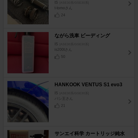
IS
[ASE30系/GSE30系]
t-tomoさん
24
ながら洗車 ビーディング
IS
[ASE30系/GSE30系]
is200tさん
50
HANKOOK VENTUS S1 evo3
IS
[ASE30系/GSE30系]
バシ王さん
21
サンエイ科学 カートリッジ純水