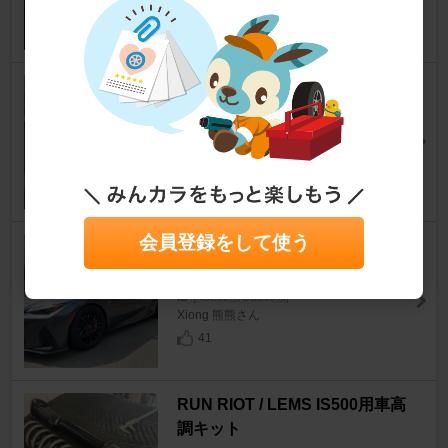
中華製 トランクスポイラー(カ
ーボン)
IS
[ASE30系/GSE30系]
俺たちカルタスさん
2
会員登録をして使う
YOKOHAMA ADVAN Sport V1
07
IS
[ASE30系/GSE30系]
Xiong 熊熊さん
41
RUN RIOT / LEMS IS500用車高
調キット