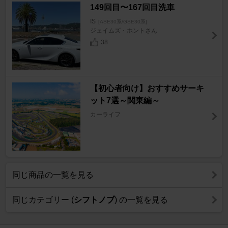
149回目〜167回目洗車
IS
[ASE30系/GSE30系]
ジェイムズ・ホントさん
38
【初心者向け】おすすめサーキ
ット7選～関東編～
カーライフ
同じ商品の一覧を見る
同じカテゴリー (
シフトノブ
) の一覧を見る