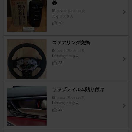
器
IS
[ASE30系/GSE30系]
カイリスさん
30
ステアリング交換
IS
[ASE30系/GSE30系]
Lemongrassさん
23
ラップフィルム貼り付け
IS
[ASE30系/GSE30系]
Lemongrassさん
25