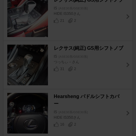
IS
[ASE30系/GSE30系]
HIDE IS350さん
21
2
レクサス(純正) GS用シフトノブ
IS
[ASE30系/GSE30系]
つっちぃ－さん
31
2
Hearsheng パドルシフトカバ
ー
IS
[ASE30系/GSE30系]
HIDE IS350さん
16
2