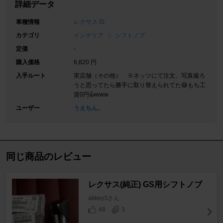
詳細データ
車種情報
レクサス IS
カテゴリ
インテリア
シフトノブ
定価
-
購入価格
6,820 円
入手ルート
実店舗（その他） ※ネッツにて注文、写真撮ろ
うと思ってたら勝手に取り替えられてた😅もち工
賃0円👍www
ユーザー
うえちん。
同じ商品のレビュー
レクサス(純正) GS用シフトノブ
akkey3さん
48
3