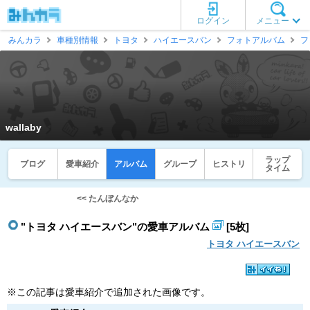
ログイン
メニュー
みんカラ
車種別情報
トヨタ
ハイエースバン
フォトアルバム
フ
wallaby
ラップ
ブログ
愛車紹介
アルバム
グループ
ヒストリ
タイム
<< たんぼんなか
"トヨタ ハイエースバン"の愛車アルバム
[5枚]
トヨタ ハイエースバン
※この記事は愛車紹介で追加された画像です。