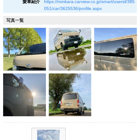
愛車紹介
https://minkara.carview.co.jp/smart/userid/385
051/car/3625536/profile.aspx
写真一覧