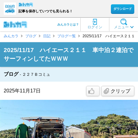
ダウンロード
記事を保存していつでも見られる！
みんカラとは？
ログイン
メニュー
みんカラ
ブログ
日記
ブログ一覧
2025/11/17 ハイエース２
2025/11/17 ハイエース２１１ 車中泊２連泊で
サーフィンしてたＷＷＷ
ブログ
２２７Ｂコミュ
2025年11月17日
クリップ