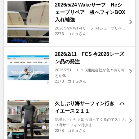
2026/5/24 Wakeサーフ Reシ
ェープリペア 板へフィンBOX
入れ補強
2026/5/24 Wakeサーフ Reシェープリペ ...
227B コミュさん
2026/2/11 FCS 今2026シーズ
ン品の発注
2026/2/11 ＦＣＳ組織会社が色々有り何
とか落 ...
227B コミュさん
久しぶり海サーフィン行き ハ
イエース２１１
気温も下がり人出も減ってくるので久しぶ
り海サーフィン行きま ...
227B コミュさん