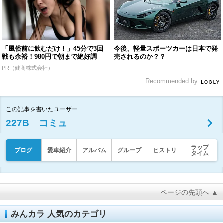
「風俗前に飲むだけ！」45分で3回
今後、軽量スポーツカーは日本で発
戦も余裕！980円で朝まで絶好調
売されるのか？？
PR（健商株式会社）
Recommended by
この記事を書いたユーザー
227B コミュ
ラップ
ブログ
愛車紹介
アルバム
グループ
ヒストリ
タイム
ページの先頭へ ▲
みんカラ 人気のカテゴリ