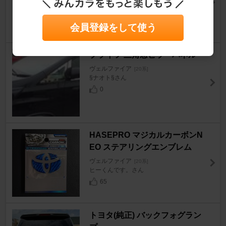
124
会員登録をして使う
ブライツ 三角窓ピラーパネル
ヴェルファイア
[20系]
§ナオト§さん
0
HASEPRO マジカルカーボンN
EO ステアリングエンブレム
ヴェルファイア
[20系]
ヒーくんです。さん
65
トヨタ(純正) バックフォグラン