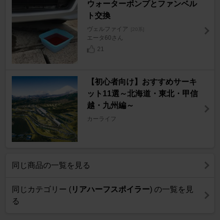
ウォーターポンプとファンベル
ト交換
ヴェルファイア
[20系]
エータ60さん
21
【初心者向け】おすすめサーキ
ット11選～北海道・東北・甲信
越・九州編～
カーライフ
同じ商品の一覧を見る
同じカテゴリー (
リアハーフスポイラー
) の一覧を見
る