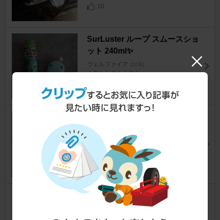
10
SurLuster ループ スムースショ
ット 240ml✨
ヴェルファイア
[20系]
☆モケケさん☆さん
197
ダイソー アルミﾃｰﾌﾟ と 工作
用金テープ
ヴェルファイア
[20系]
★tetsu☆さん
2
TRIANGLE EffeX Sport TH202
ヴェルファイア
[20系]
もんもりさん