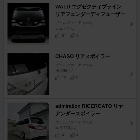
WALD エグゼクティブライン
リアフェンダーディフューザー
ヴェルファイア
[20系]
ノムラさん
67
1
CHASO リアスポイラー
ヴェルファイア
[20系]
抹茶66さん
12
0
admiration RICERCATO リヤ
アンダースポイラー
ヴェルファイア
[20系]
kaz0730さん
41
4