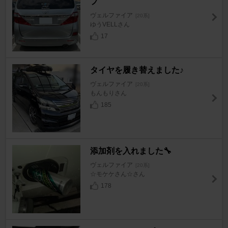
プ
ヴェルファイア
[20系]
ゆうVELLさん
17
タイヤを履き替えました♪
ヴェルファイア
[20系]
もんもりさん
185
添加剤を入れました🔧
ヴェルファイア
[20系]
☆モケケさん☆さん
178