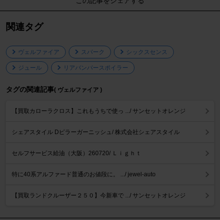
この記事をシェアする
関連タグ
ヴェルファイア
スパーク
シックスセンス
ジュール
リアバンパースポイラー
タグの関連記事
( ヴェルファイア )
【買取カローラクロス】これもうちで使っ .../ サンセットオレンジ
シェアスタイル Dピラーガーニッシュ/ 株式会社シェアスタイル
セルフサービス給油（大阪）260720/ Ｌｉｇｈｔ
特に40系アルファード普通のお値段に。 .../ jewel-auto
【買取ランドクルーザー２５０】今新車で .../ サンセットオレンジ