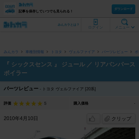
ダウンロード
記事を保存していつでも見られる！
みんカラとは？
ログイン
メニュー
みんカラ
車種別情報
トヨタ
ヴェルファイア
パーツレビュー
ボ
『 シックスセンス 』 ジュール ／ リアバンパース
ポイラー
パーツレビュー
トヨタ ヴェルファイア [20系]
5
評価
購入価格
-
2010年4月10日
クリップ