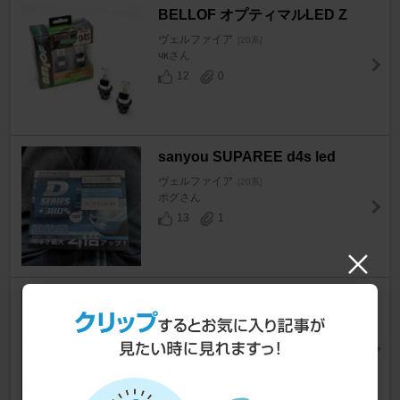
BELLOF オプティマルLED Z
ヴェルファイア
[20系]
чκさん
12
0
sanyou SUPAREE d4s led
ヴェルファイア
[20系]
ポグさん
13
1
無名 光るエンブレム
ヴェルファイア
[20系]
VELLっぺさん
2