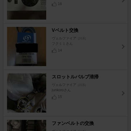
16
Vベルト交換
ヴェルファイア
[20系]
フクミミさん
14
スロットルバルブ清掃
ヴェルファイア
[20系]
junkoroさん
15
ファンベルトの交換