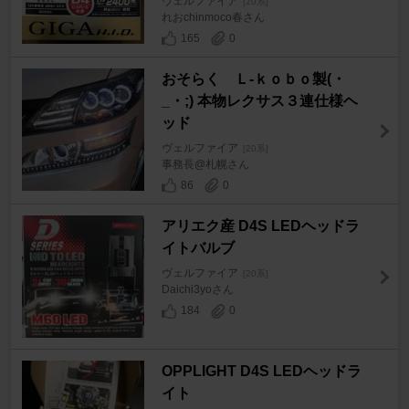
ヴェルファイア
[20系]
れおchinmoco春さん
165
0
おそらく Ｌ-ｋｏｂｏ製(・
_・;) 本物レクサス３連仕様ヘ
ッド
ヴェルファイア
[20系]
事務長@札幌さん
86
0
アリエク産 D4S LEDヘッドラ
イトバルブ
ヴェルファイア
[20系]
Daichi3yoさん
184
0
OPPLIGHT D4S LEDヘッドラ
イト