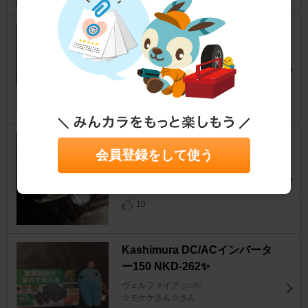
KURE / 呉工業 LOOX ワンダー
クリーン
ヴェルファイア
[20系]
ｼｭﾝﾊﾟﾙさん
11
BRECE e+ワンタッチスライダ
会員登録をして使う
ー
ヴェルファイア
[20系]
そっちちさん
10
Kashimura DC/ACインバータ
ー150 NKD-262✨
ヴェルファイア
[20系]
☆モケケさん☆さん