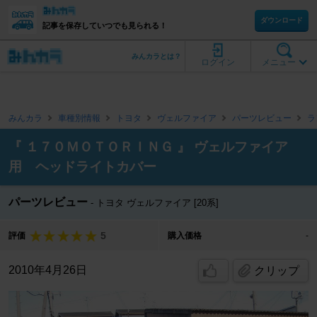
ダウンロード
記事を保存していつでも見られる！
みんカラとは？
ログイン
メニュー
みんカラ
車種別情報
トヨタ
ヴェルファイア
パーツレビュー
ラ
『 １７０ＭＯＴＯＲＩＮＧ 』 ヴェルファイア
用 ヘッドライトカバー
パーツレビュー
トヨタ ヴェルファイア [20系]
5
評価
購入価格
-
2010年4月26日
クリップ