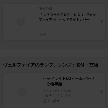
[整備手帳]
『 １７０ＭＯＴＯＲＩＮＧ 』 ヴェル
ファイア用 ヘッドライトカバー
[ｄｅ]
ヴェルファイアのランプ、レンズ : 取付・交換
ヘッドライトLOビーム バーナ
ー交換手順
ヴェルファイア
[20系]
いおり(｀･ω･´)ゞさん
6
9