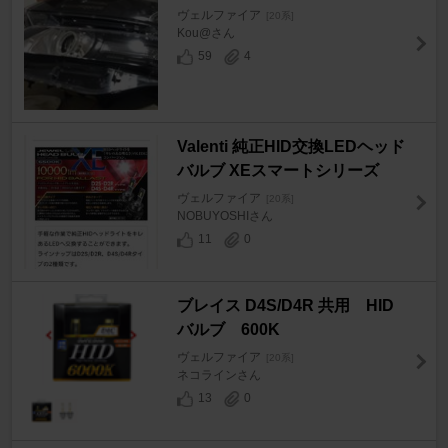
ヴェルファイア
[20系]
Kou@さん
59
4
Valenti 純正HID交換LEDヘッド
バルブ XEスマートシリーズ
ヴェルファイア
[20系]
NOBUYOSHIさん
11
0
ブレイス D4S/D4R 共用 HID
バルブ 600K
ヴェルファイア
[20系]
ネコラインさん
13
0