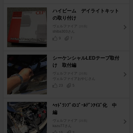
ハイビーム デイライトキット
の取り付け
ヴェルファイア
[20系]
shiba303さん
9
7
シーケンシャルLEDテープ取付
け 取付編
ヴェルファイア
[20系]
ヴェルファイアおやじさん
23
5
ﾍｯﾄﾞﾗﾝﾌﾟのｺﾞｰﾙﾃﾞﾝｱｲｽﾞ化 中
編
ヴェルファイア
[20系]
kazu77さん
15
2