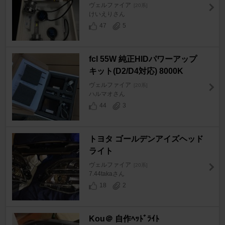
ヴェルファイア
[20系]
けいえりさん
47
5
fcl 55W 純正HIDパワーアップ
キット(D2/D4対応) 8000K
ヴェルファイア
[20系]
ハルマオさん
44
3
トヨタ ゴールデンアイズヘッド
ライト
ヴェルファイア
[20系]
7.44takaさん
18
2
Kou＠ 自作ﾍｯﾄﾞﾗｲﾄ