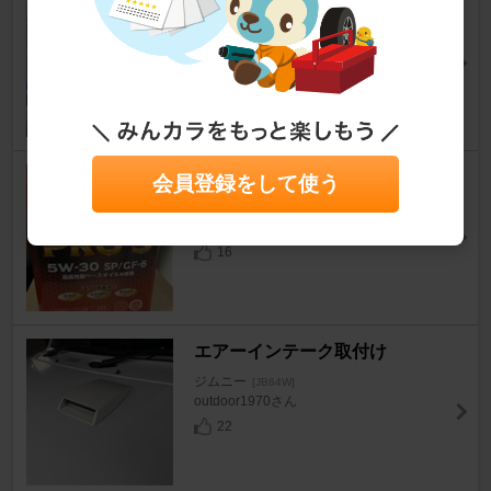
デフオイル交換
ジムニー
[JB64W]
shujimnyさん
23
エンジンオイル交換
会員登録をして使う
ジムニー
[JB64W]
まこやん5さいさん
16
エアーインテーク取付け
ジムニー
[JB64W]
outdoor1970さん
22