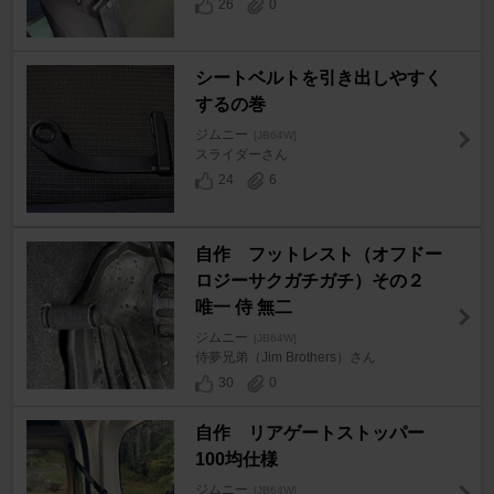
26
0
シートベルトを引き出しやすく
するの巻
ジムニー
[JB64W]
スライダーさん
24
6
自作 フットレスト（オフドー
ロジーサクガチガチ）その２
唯一 侍 無二
ジムニー
[JB64W]
侍夢兄弟（Jim Brothers）さん
30
0
自作 リアゲートストッパー
100均仕様
ジムニー
[JB64W]