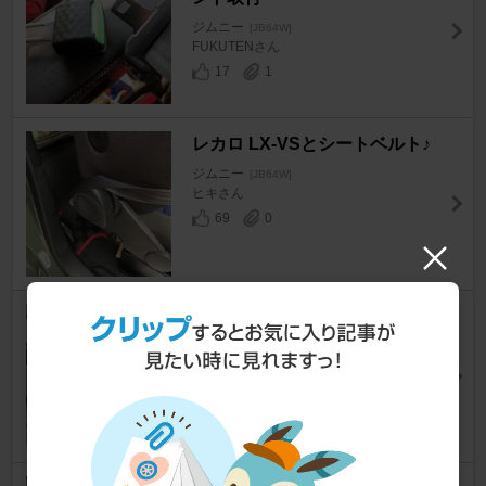
ジムニー
[JB64W]
FUKUTENさん
17
1
レカロ LX-VSとシートベルト♪
ジムニー
[JB64W]
ヒキさん
69
0
2号車のヘッドライトクリーニ
ング
ジムニー
[JB64W]
Cocacchiさん
252