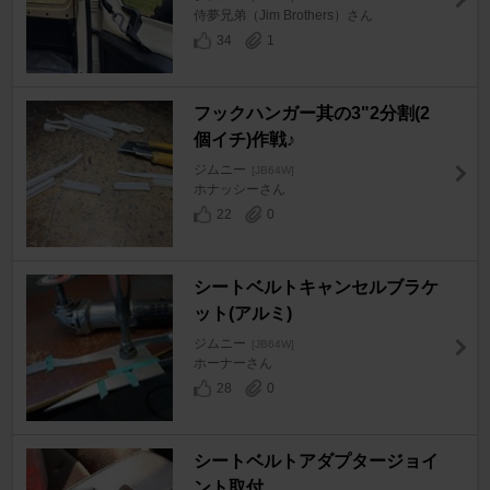
侍夢兄弟（Jim Brothers）さん
34
1
フックハンガー其の3"2分割(2
個イチ)作戦♪
ジムニー
[JB64W]
ホナッシーさん
22
0
シートベルトキャンセルブラケ
ット(アルミ)
ジムニー
[JB64W]
ホーナーさん
28
0
シートベルトアダプタージョイ
ント取付