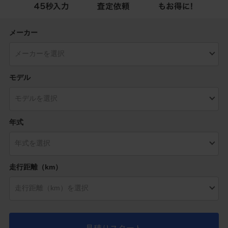
メーカー
モデル
年式
走行距離（km）