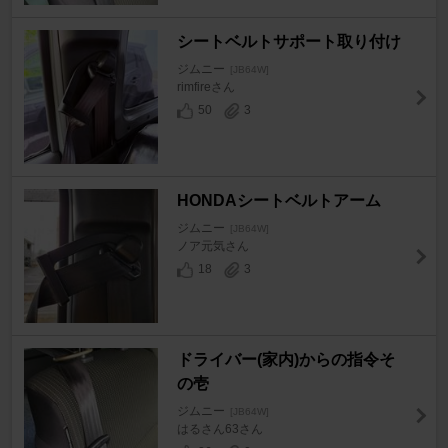
シートベルトサポート取り付け
ジムニー
[JB64W]
rimfireさん
50
3
HONDAシートベルトアーム
ジムニー
[JB64W]
ノア元気さん
18
3
ドライバー(家内)からの指令そ
の壱
ジムニー
[JB64W]
はるさん63さん