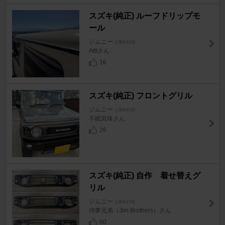
スズキ(純正) ルーフドリップモ
ール
ジムニー
[JB64W]
Atttさん
16
スズキ(純正) フロントグリル
ジムニー
[JB64W]
不眠気味さん
26
スズキ(純正) 自作 着せ替えグ
リル
ジムニー
[JB64W]
侍夢兄弟（Jim Brothers）さん
60