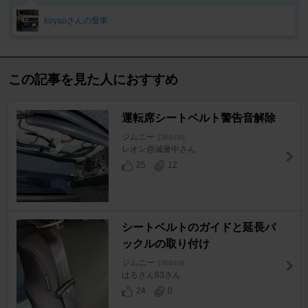
koyapさんの愛車
この記事を見た人におすすめ
運転席シートベルト警告音解除
ジムニー
[JB64W]
レオン@減量中さん
25
12
シートベルトのガイドと延長バ
ックルの取り付け
ジムニー
[JB64W]
はるさん63さん
24
0