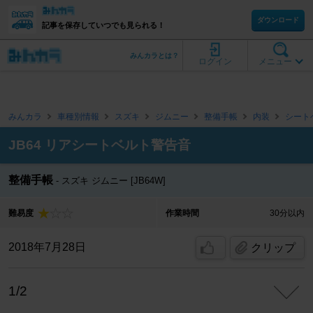
ダウンロード
記事を保存していつでも見られる！
みんカラとは？
ログイン
メニュー
みんカラ
車種別情報
スズキ
ジムニー
整備手帳
内装
シート
JB64 リアシートベルト警告音
整備手帳
スズキ ジムニー [JB64W]
難易度
作業時間
30分以内
2018年7月28日
クリップ
1/2