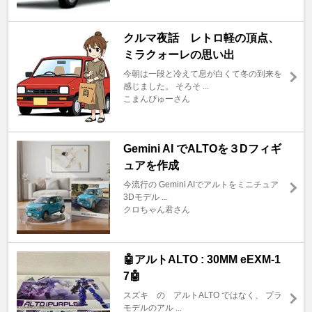
クルマ夜話 レトロ軽の頂点、
ミラクォーレの思い出
今朝は一段と冷えて息が白くて冬の到来を
感じました。 そろそ ...
こまんぴゅーさん
Gemini AI でALTOを３Dフィギ
ュアを作成
今流行の Gemini AIでアルトをミニチュア
3Dモデル ...
クロちゃん君さん
🤖アルトALTO : 30MM eEXM-1
7🤖
スズキ の アルトALTO ではなく、 プラ
モデルのアル ...