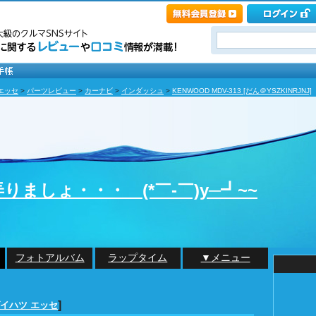
エッセ
>
パーツレビュー
>
カーナビ
>
インダッシュ
>
KENWOOD MDV-313 [だん＠YSZKINRJNJ]
ましょ・・・ (*￣-￣)y─┛~~
フォトアルバム
ラップタイム
▼メニュー
]
イハツ エッセ