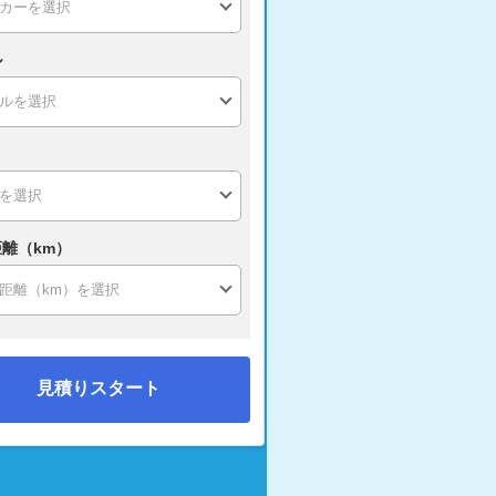
ル
離（km）
見積りスタート