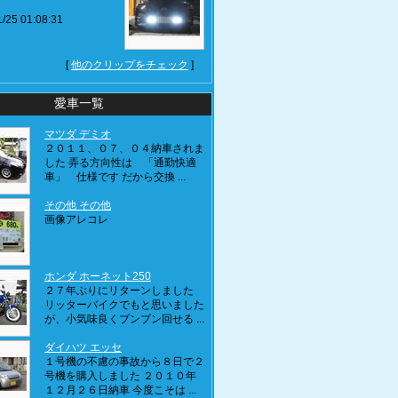
/25 01:08:31
[
他のクリップをチェック
]
愛車一覧
マツダ デミオ
２０１１、０７、０４納車されま
した 弄る方向性は 「通勤快適
車」 仕様です だから交換 ...
その他 その他
画像アレコレ
ホンダ ホーネット250
２７年ぶりにリターンしました
リッターバイクでもと思いました
が、小気味良くブンブン回せる ...
ダイハツ エッセ
１号機の不慮の事故から８日で２
号機を購入しました ２０１０年
１２月２６日納車 今度こそは ...