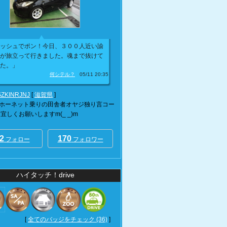
ッシュでポン！今日、３００人近い諭
が旅立って行きました。魂まで抜けて
た。」
何シテル？
05/11 20:35
ZKINRJNJ
[
滋賀県
]
ホーネット乗りの田舎者オヤジ独り言コー
宜しくお願いしますm(_ _)m
2
170
フォロー
フォロワー
ハイタッチ！drive
[
全てのバッジをチェック (36)
]