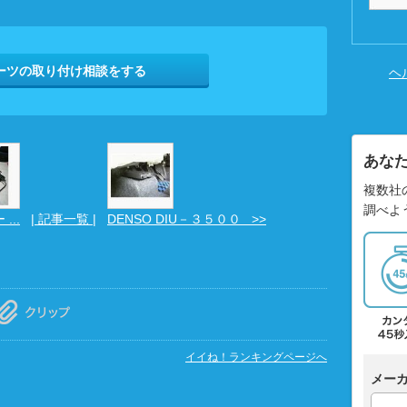
ーツの取り付け相談をする
ヘ
あな
複数社
調べよ
...
| 記事一覧 |
DENSO DIU－３５００ >>
イイね！ランキングページへ
メー