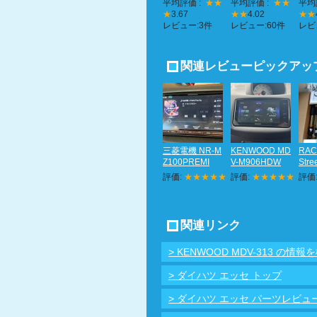
平均評価 :
★★
平均評価 :
★★
平均
★
3.67
★★
4.02
★★
レビュー:3件
レビュー:60件
レビ
関連レビューピックアッ
三菱電機 NR-M
KENWOOD MD
RAC
Z100PREMI
V-M906HDW
Stre
評価:
★★★★★
評価:
★★★★★
評価
関連リンク
> KENWOOD MDV-313 の情報
> ダイハツ エッセ トップ
> ダイハツ エッセ パーツレビュ