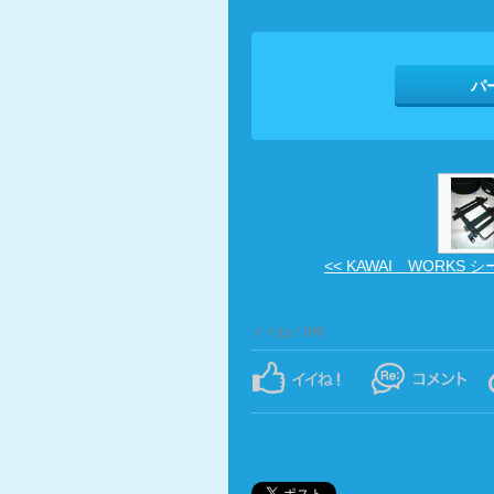
パ
<< KAWAI WORKS シー 
イイね！0件