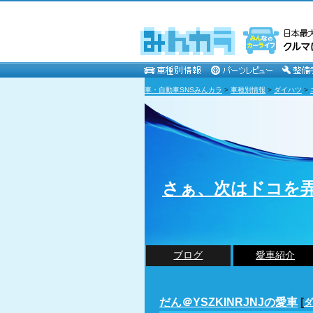
車・自動車SNSみんカラ
>
車種別情報
>
ダイハツ
>
さぁ、次はドコを弄り
ブログ
愛車紹介
だん＠YSZKINRJNJの愛車
[
ダ