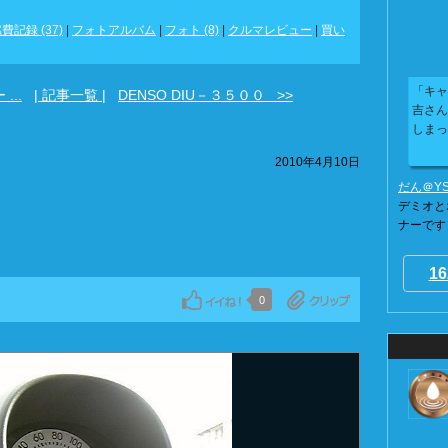
費記録 (37)
|
フォトアルバム
|
フォト (8)
|
クルマレビュー
|
買い
「キャ
...
| 記事一覧 |
DENSO DIU－３５００ >>
吉さん
しまっ
2010年4月10日
だん＠YS
デミオと
ナーです 
16
0