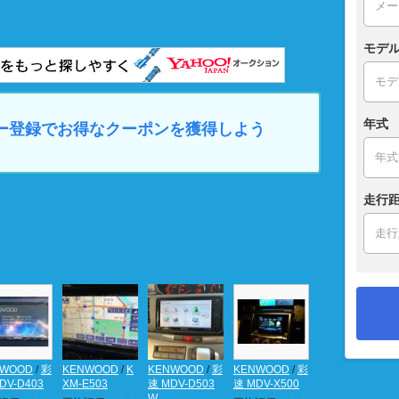
モデ
年式
マイカー登録でお得なクーポンを獲得しよう
走行距
NWOOD
/
彩
KENWOOD
/
K
KENWOOD
/
彩
KENWOOD
/
彩
DV-D403
XM-E503
速 MDV-D503
速 MDV-X500
W