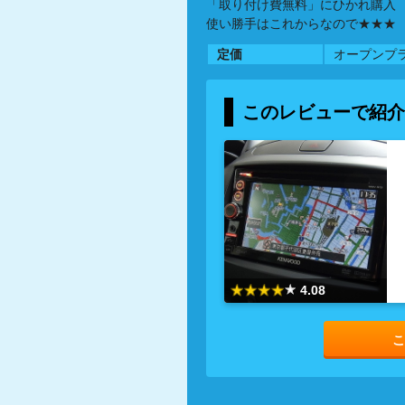
「取り付け費無料」にひかれ購入
使い勝手はこれからなので★★★
定価
オープンプ
このレビューで紹介
4.08
こ