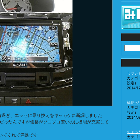
ミッシ
カテゴ
設定）
2014/12
福島へ行
カテゴ
設定）
古過ぎ、エッセに乗り換えをキッカケに新調しました
2014/09
Kだったんですが価格がソコソコ安いのに機能が充実して
ちょっ
いてくれて満足です
カテゴ