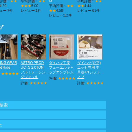
評価 :
★★
平均評価 :
★★
平均評価 :
★★
4.29
★★★
5.00
平均評価 :
★★
★★
4.44
ュー:7件
レビュー:1件
★★
4.58
レビュー:61件
レビュー:12件
プ
ING GEAR
ASTRO PROD
ダイハツ工業
ダイハツ(純正)
et Ride
UCTS 2.0TON
フューエルキャ
エッセ専用 本
アルミレーシン
ップエンブレム
革巻A/Tシフト
:
★★★★★
グジャッキ
ノブ
評価:
★★★★★
評価:
★★★★★
評価:
★★★★★
を検索
ー