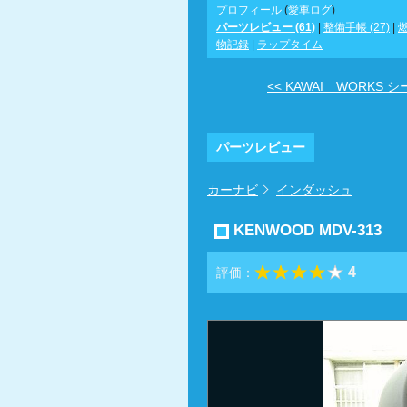
プロフィール
(
愛車ログ
)
パーツレビュー (61)
|
整備手帳 (27)
|
燃
物記録
|
ラップタイム
<< KAWAI WORKS シー 
パーツレビュー
カーナビ
インダッシュ
KENWOOD MDV-313
4
評価：