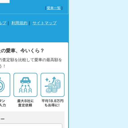
[
愛車一覧
]
ルプ
｜
利用規約
｜
サイトマップ
たの愛車、今いくら？
の査定額を比較して愛車の最高額を
う！
カー