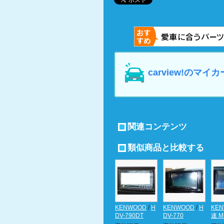
carview!の
関連コンテンツ
類似商品と比較する
KENWOOD
/
H
KENWOOD
/
H
KE
DV-790DT
DV-770
速 M