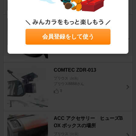
トヨタ(純正) GRX120系マーク
Ｘ Sパッケージ（18インチ）
会員登録をして使う
プリウス
[30系]
EPOさん
25
COMTEC ZDR-013
プリウス
[30系]
プリウス8888さん
9
ACC アクセサリー ヒューズB
OX ボックスの場所
プリウス
[30系]