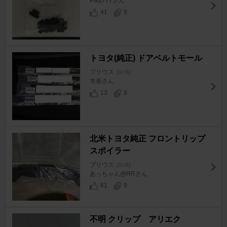
Pika777さん
41
9
トヨタ(純正) ドアベルトモール
プリウス
[30系]
市長さん
13
8
北米トヨタ純正 フロントリップ
スポイラー
プリウス
[30系]
あっちゃん@RRさん
61
9
不明 クリップ アリエク