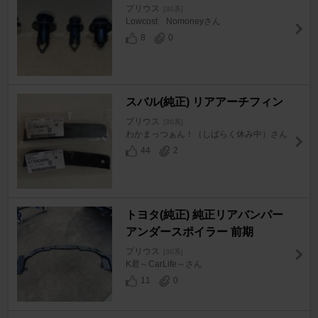
プリウス
[30系]
Lowcost Nomoneyさん
8
0
スバル(純正) リアアーチフィン
プリウス
[30系]
わかまっつぁん！（しばらく休み中）さん
44
2
トヨタ(純正) 純正リアバンパー
アンダースポイラー 前期
プリウス
[30系]
K君～CarLife～さん
11
0