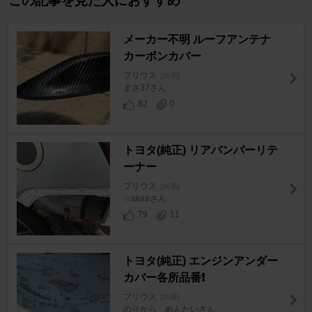
この記事を見た人におすすめ
メーカー不明 ルーフアンテナ
カーボンカバー
プリウス
[30系]
まさ37さん
82
0
トヨタ(純正) リアバンパーリテ
ーナー
プリウス
[30系]
☆akiraさん
79
11
トヨタ(純正) エンジンアンダー
カバー各所品番❗️
プリウス
[30系]
のりから めんたいさん