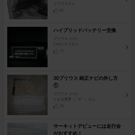
ユウ３３さん
61
ハイブリッドバッテリー交換
プリウス
[30系]
Cooたろうさん
71
30プリウス 純正ナビの外し方
①
プリウス
[30系]
とおる軍曹（・∀・）さん
25
サーキットデビューには走行会
がおすすめ！