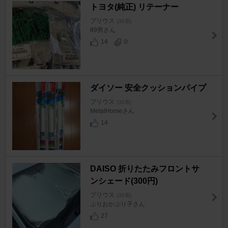
トヨタ(純正) リテーナー
プリウス
[30系]
89男さん
14
0
ダイソー 安全クッションパイプ
プリウス
[30系]
MetalHorseさん
14
DAISO 折りたたみフロントサ
ンシェード(300円)
プリウス
[30系]
ぷりおかぷり子さん
27