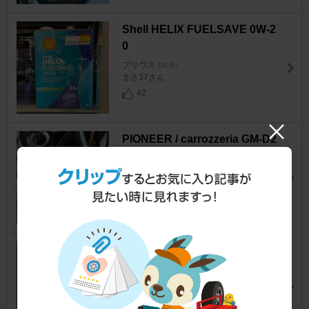
Shell HELIX FUELSAVE 0W-2
0
プリウス
[30系]
まさ37さん
42
PIONEER / carrozzeria GM-D2
400
プリウス
[30系]
のりから めんたいさん
86
不明 メッシュ サンシェード
プリウス
[30系]
masa.44さん
53