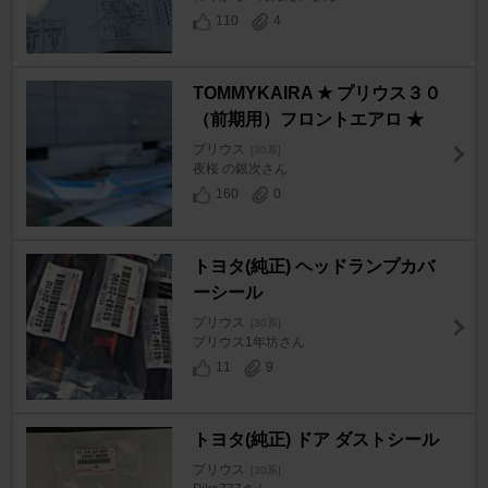
110
4
TOMMYKAIRA ★ プリウス３０
（前期用）フロントエアロ ★
プリウス
[30系]
夜桜 の銀次さん
160
0
トヨタ(純正) ヘッドランプカバ
ーシール
プリウス
[30系]
プリウス1年坊さん
11
9
トヨタ(純正) ドア ダストシール
プリウス
[30系]