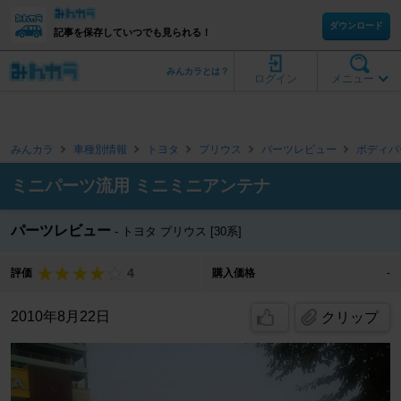
ダウンロード
記事を保存していつでも見られる！
みんカラとは？
ログイン
メニュー
みんカラ
車種別情報
トヨタ
プリウス
パーツレビュー
ボディパ
ミニパーツ流用 ミニミニアンテナ
パーツレビュー
トヨタ プリウス [30系]
4
評価
購入価格
-
2010年8月22日
クリップ